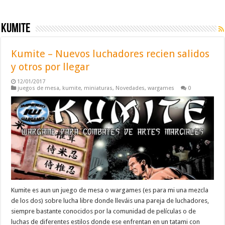
kumite
Kumite – Nuevos luchadores recien salidos
y otros por llegar
12/01/2017
juegos de mesa
,
kumite
,
miniaturas
,
Novedades
,
wargames
0
Kumite es aun un juego de mesa o wargames (es para mi una mezcla
de los dos) sobre lucha libre donde lleváis una pareja de luchadores,
siempre bastante conocidos por la comunidad de películas o de
luchas de diferentes estilos donde ese enfrentan en un tatami con