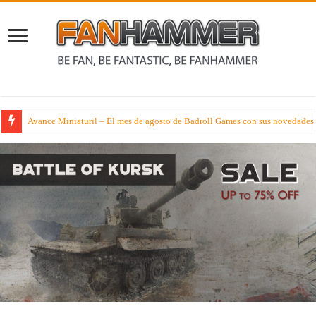
Avance Miniaturil – El mes de agosto de Badroll Games con sus novedades