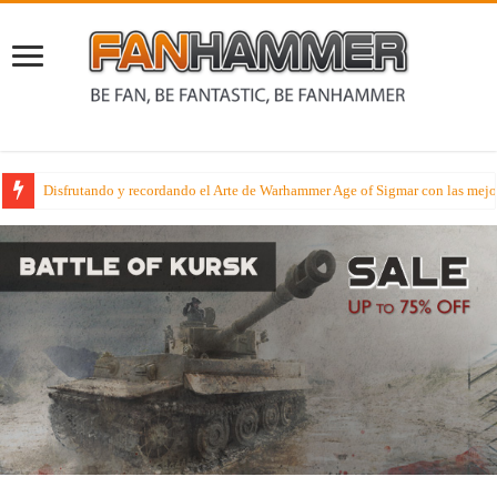
Conociendo a Morg ‘n’ Thorg en su historia y en sus diversas miniaturas e