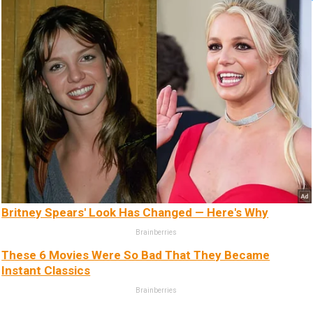
Britney Spears' Look Has Changed — Here's Why
Brainberries
These 6 Movies Were So Bad That They Became
Instant Classics
Brainberries