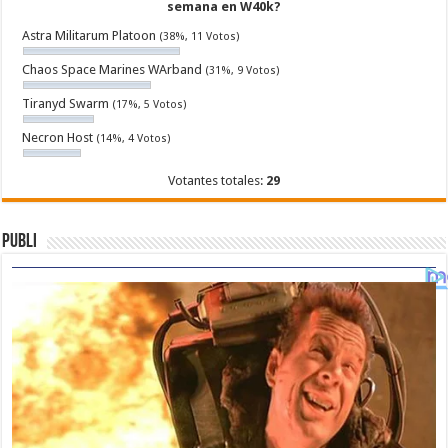
semana en W40k?
Astra Militarum Platoon
(38%, 11 Votos)
Chaos Space Marines WArband
(31%, 9 Votos)
Tiranyd Swarm
(17%, 5 Votos)
Necron Host
(14%, 4 Votos)
Votantes totales:
29
Publi