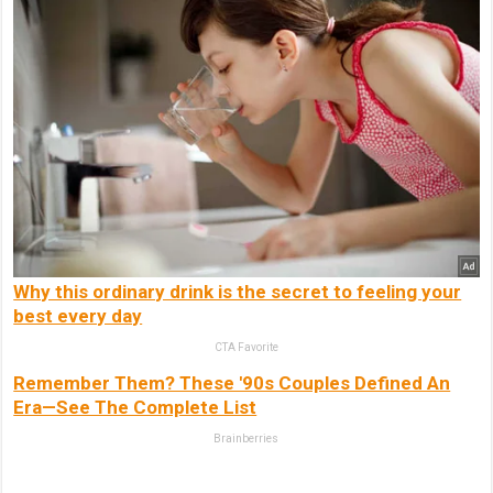
Why this ordinary drink is the secret to feeling your
best every day
CTA Favorite
Remember Them? These '90s Couples Defined An
Era—See The Complete List
Brainberries