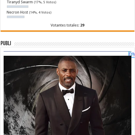
Tiranyd Swarm
(17%, 5 Votos)
Necron Host
(14%, 4 Votos)
Votantes totales:
29
Publi