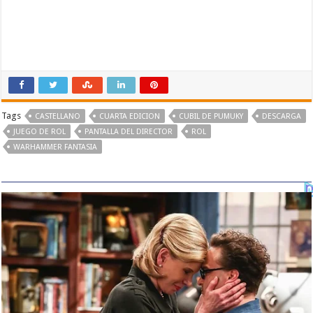
Tags
CASTELLANO
CUARTA EDICION
CUBIL DE PUMUKY
DESCARGA
JUEGO DE ROL
PANTALLA DEL DIRECTOR
ROL
WARHAMMER FANTASIA