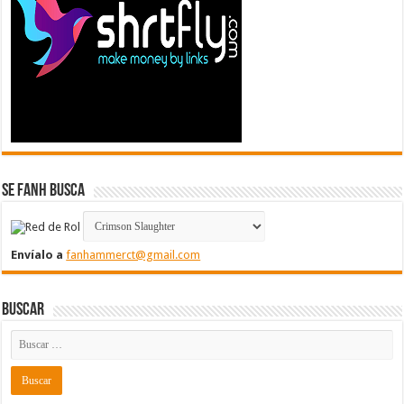
Se FanH Busca
Envíalo a
fanhammerct@gmail.com
Buscar