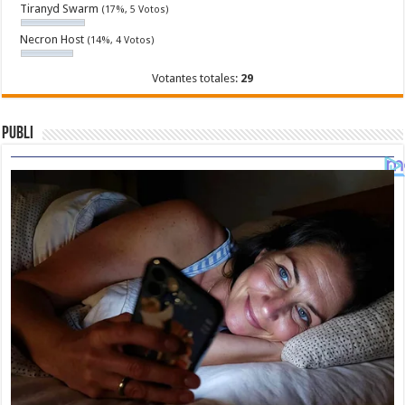
Tiranyd Swarm
(17%, 5 Votos)
Necron Host
(14%, 4 Votos)
Votantes totales:
29
Publi