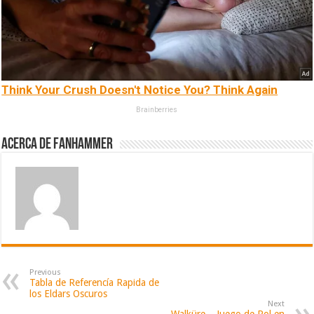
Think Your Crush Doesn't Notice You? Think Again
Brainberries
Acerca de fanhammer
Previous
Tabla de Referencía Rapida de
los Eldars Oscuros
Next