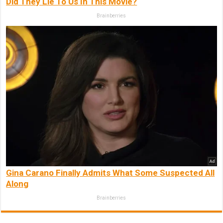
Did They Lie To Us In This Movie?
Brainberries
Gina Carano Finally Admits What Some Suspected All
Along
Brainberries