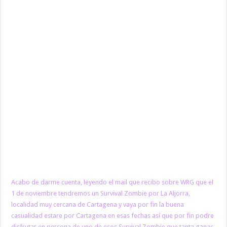
Acabo de darme cuenta, leyendo el mail que recibo sobre WRG que el
1 de noviembre tendremos un Survival Zombie por La Aljorra,
localidad muy cercana de Cartagena y vaya por fin la buena
casualidad estare por Cartagena en esas fechas así que por fin podre
disfrutar en persona de uno de esos Survival Zombie que tanta ganas