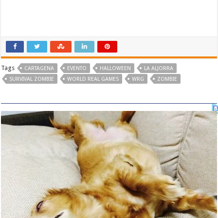
Tags
CARTAGENA
EVENTO
HALLOWEEN
LA ALJORRA
SURVIVAL ZOMBIE
WORLD REAL GAMES
WRG
ZOMBIE