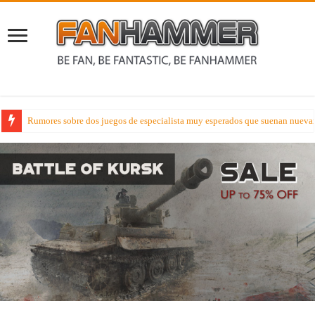
Listas Competitivas Warhammer 40000 – Oj la la así serán las listas france