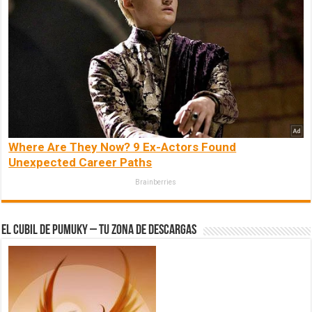
Where Are They Now? 9 Ex-Actors Found
Unexpected Career Paths
Brainberries
El Cubil de Pumuky – Tu zona de Descargas