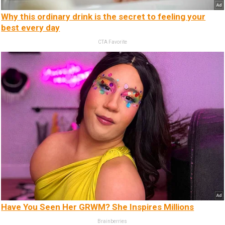
Why this ordinary drink is the secret to feeling your
best every day
CTA Favorite
Have You Seen Her GRWM? She Inspires Millions
Brainberries