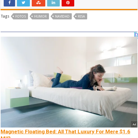
Tags
FOTOS
HUMOR
NAVIDAD
RISA
Magnetic Floating Bed: All That Luxury For Mere $1.6