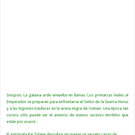
Sinopsis: La galaxia arde envuelta en llamas. Los primarcas leales al
Emperador se preparan para enfrentarse al Señor de la Guerra Horus
y a las legiones traidoras en la arena negra de Isstvan. Una época tan
oscura sólo puede ser el anuncio de nuevos sucesos terribles que
están por ocurrir.
El astrópata Kai Zulane descubre sin querer un secreto capaz de