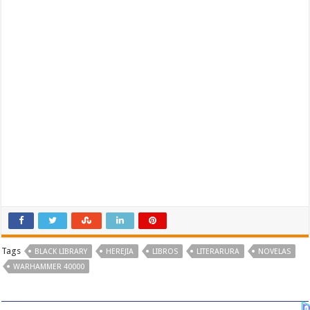
Tags
BLACK LIBRARY
HEREJIA
LIBROS
LITERARURA
NOVELAS
WARHAMMER 40000