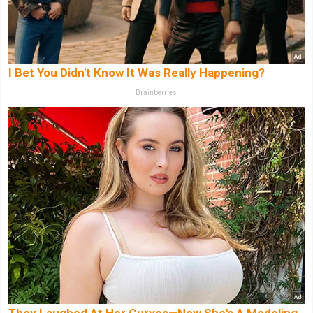
I Bet You Didn't Know It Was Really Happening?
Brainberries
They Laughed At Her Curves—Now She's A Modeling