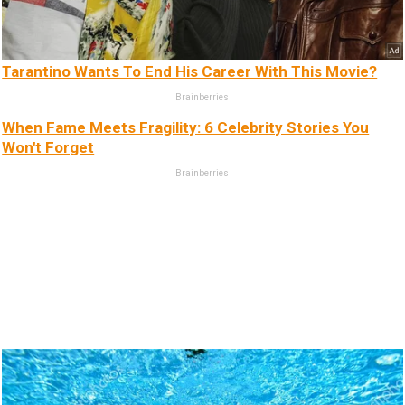
Tarantino Wants To End His Career With This Movie?
Brainberries
When Fame Meets Fragility: 6 Celebrity Stories You
Won't Forget
Brainberries