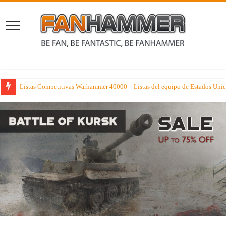
La semana que viene los tipejos con más hambre de Age of Sigmar reciben