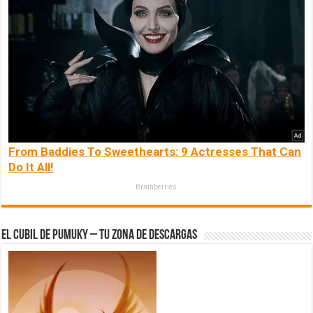
From Baddies To Sweethearts: 9 Actresses That Can
Do It All!
Brainberries
El Cubil de Pumuky – Tu zona de Descargas