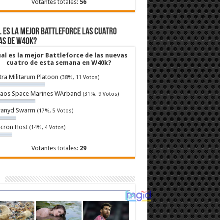
Votantes totales:
56
 es la mejor Battleforce las cuatro
as de W40k?
al es la mejor Battleforce de las nuevas
cuatro de esta semana en W40k?
tra Militarum Platoon
(38%, 11 Votos)
aos Space Marines WArband
(31%, 9 Votos)
ranyd Swarm
(17%, 5 Votos)
cron Host
(14%, 4 Votos)
Votantes totales:
29