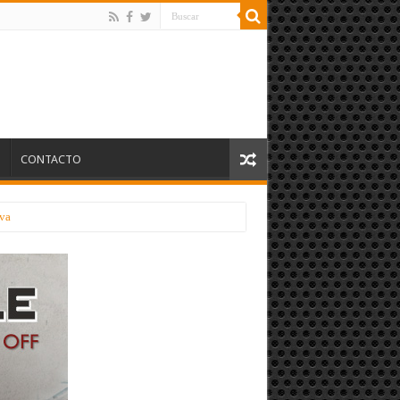
S
CONTACTO
lva