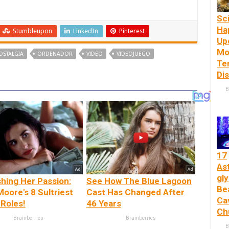
Sc
Ha
Stumbleupon
LinkedIn
Pinterest
Up
Mo
OSTALGIA
ORDENADOR
VIDEO
VIDEOJUEGO
Ter
Di
B
17
As
gly
hing Her Passion:
See How The Blue Lagoon
Bea
oore's 8 Sultriest
Cast Has Changed After
Ca
Roles!
46 Years
Ch
Brainberries
Brainberries
B