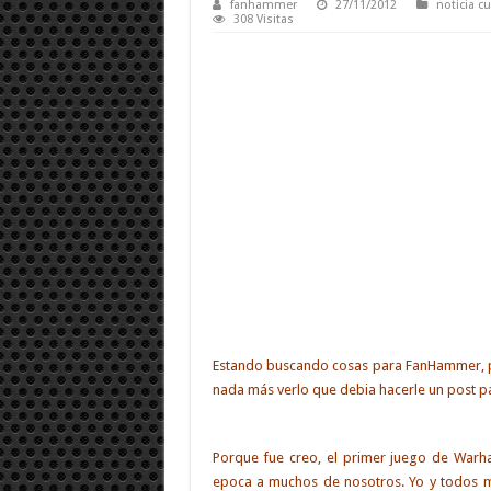
fanhammer
27/11/2012
noticia c
308 Visitas
Estando buscando cosas para FanHammer, po
nada más verlo que debia hacerle un post pa
Porque fue creo, el primer juego de War
epoca a muchos de nosotros. Yo y todos 