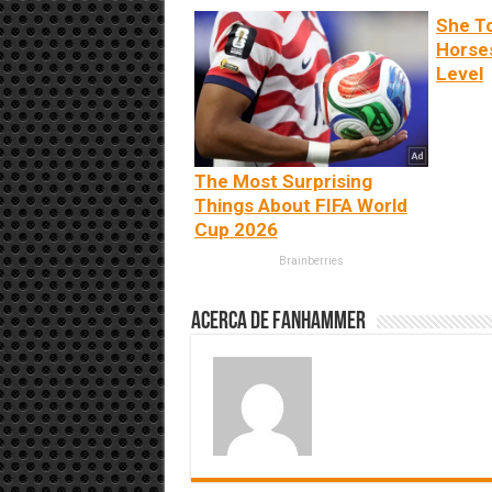
She T
Horse
Level
The Most Surprising
Things About FIFA World
Cup 2026
Brainberries
Acerca de fanhammer