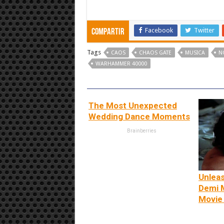
Facebook
Twitter
Compartir
Tags
CAOS
CHAOS GATE
MUSICA
N
WARHAMMER 40000
The Most Unexpected
Wedding Dance Moments
Brainberries
Unleas
Demi M
Movie 