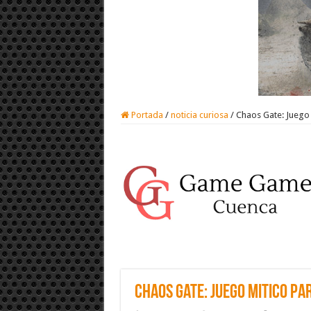
Portada
/
noticia curiosa
/
Chaos Gate: Juego 
Chaos Gate: Juego Mitico pa