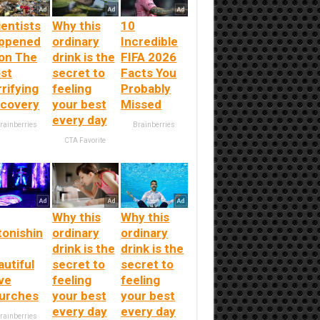
ientists
Why this
10
ppened
ordinary
Incredible
on The
drink is the
FIFA 2026
st
secret to
Facts You
rifying
feeling
Probably
scovery
your best
Missed
every day
rainberries
Brainberries
CTA Favorite
Why this
Why this
tonishin
ordinary
ordinary
drink is the
drink is the
utiful
secret to
secret to
ve
feeling
feeling
urches
your best
your best
every day
every day
rainberries