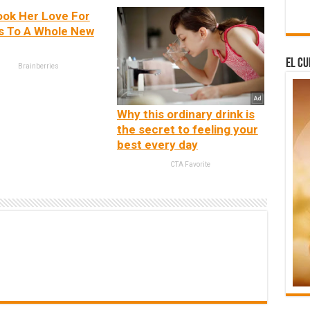
ook Her Love For
s To A Whole New
El Cu
Brainberries
Why this ordinary drink is
the secret to feeling your
best every day
CTA Favorite