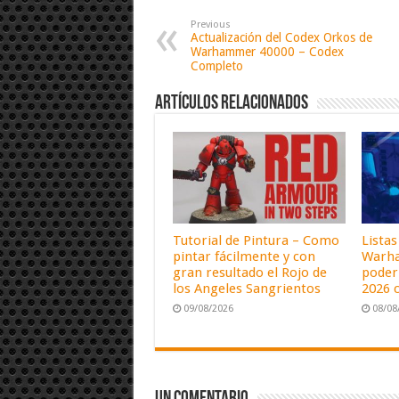
Previous
Actualización del Codex Orkos de
Warhammer 40000 – Codex
Completo
Artículos relacionados
Tutorial de Pintura – Como
Lista
pintar fácilmente y con
Warha
gran resultado el Rojo de
poder
los Angeles Sangrientos
2026 c
09/08/2026
08/08