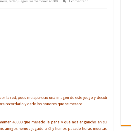
uriosa
,
videojuegos
,
warhammer 40000
1 comentario
r la red, pues me aparecio una imagen de este juego y decidi
ra recordarlo y darle los honores que se merece.
hammer 40000 que merecio la pena y que nos engancho en su
mis amigos hemos jugado a él y hemos pasado horas muertas