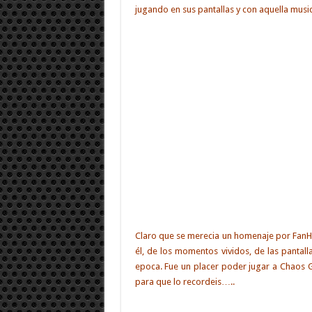
jugando en sus pantallas y con aquella musica
Claro que se merecia un homenaje por Fan
él, de los momentos vividos, de las pantal
epoca. Fue un placer poder jugar a Chaos 
para que lo recordeis…..