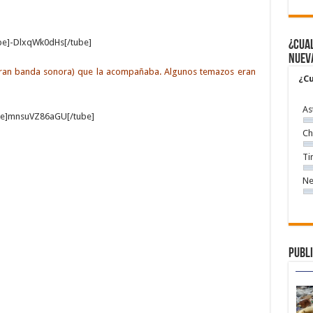
be]-DlxqWk0dHs[/tube]
¿Cual
nuev
(gran banda sonora) que la acompañaba. Algunos temazos eran
¿Cu
As
be]mnsuVZ86aGU[/tube]
Ch
Ti
Ne
Publi