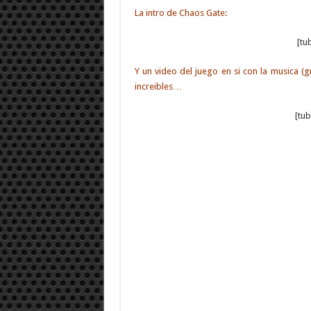
La intro de Chaos Gate:
[tu
Y un video del juego en si con la musica 
increibles…
[tu