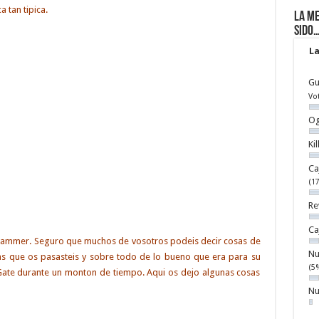
 tan tipica.
La me
sido
La
Gu
Vo
Og
Ki
Ca
(1
Re
Ca
Hammer. Seguro que muchos de vosotros podeis decir cosas de
Nu
las que os pasasteis y sobre todo de lo bueno que era para su
(5
Gate durante un monton de tiempo. Aqui os dejo algunas cosas
Nu