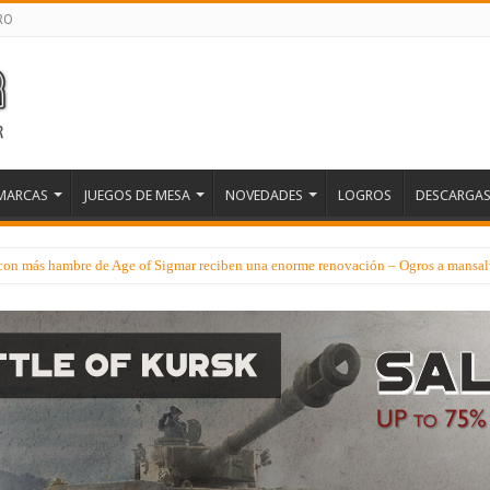
RO
MARCAS
JUEGOS DE MESA
NOVEDADES
LOGROS
DESCARGA
 con más hambre de Age of Sigmar reciben una enorme renovación – Ogros a mansa