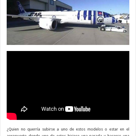
¿Quien no querría subirse a uno de estos modelos o estar en el
aeropuerto donde uno de estos hiciese una parada y hacerse una