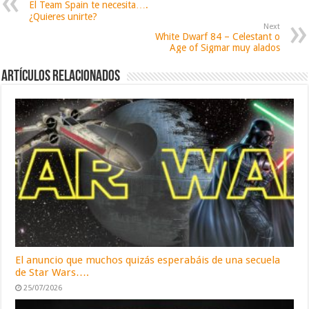
El Team Spain te necesita….
¿Quieres unirte?
Next
White Dwarf 84 – Celestant o
Age of Sigmar muy alados
Artículos relacionados
El anuncio que muchos quizás esperabáis de una secuela
de Star Wars….
25/07/2026