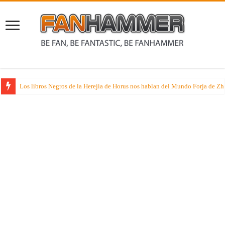
Rumores sobre dos juegos de especialista muy esperados que suenan nueva