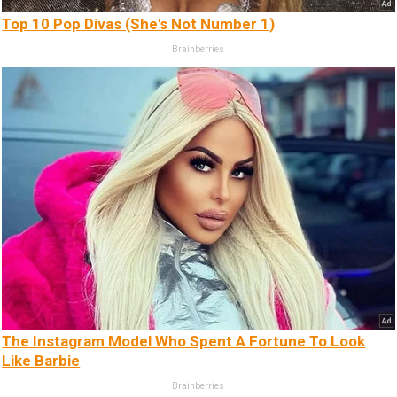
Top 10 Pop Divas (She's Not Number 1)
Brainberries
The Instagram Model Who Spent A Fortune To Look
Like Barbie
Brainberries