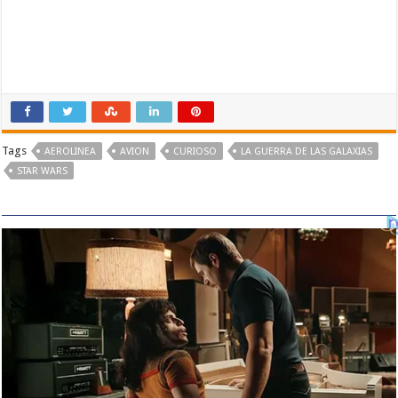
Tags
AEROLINEA
AVION
CURIOSO
LA GUERRA DE LAS GALAXIAS
STAR WARS