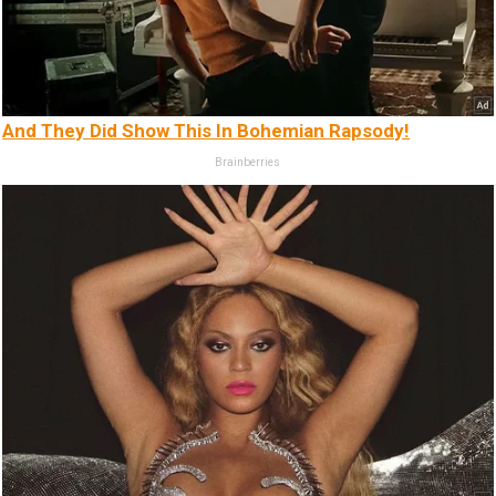
And They Did Show This In Bohemian Rapsody!
Brainberries