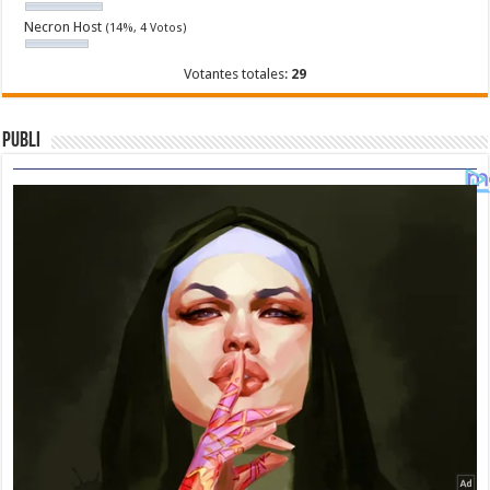
Necron Host
(14%, 4 Votos)
Votantes totales:
29
Publi