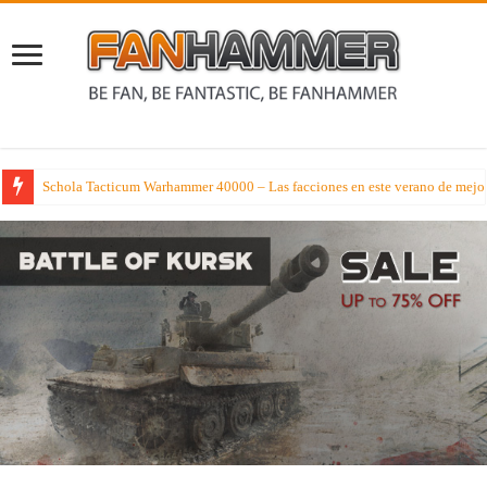
Schola Tacticum Warhammer 40000 – Las facciones en este verano de mejor