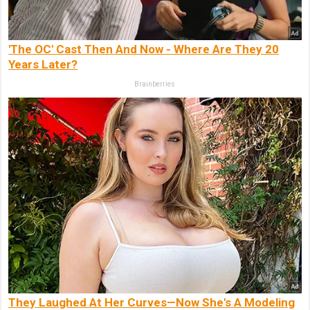
'The OC' Cast Then And Now - Where Are They 20
Years Later?
Brainberries
They Laughed At Her Curves—Now She's A Modeling