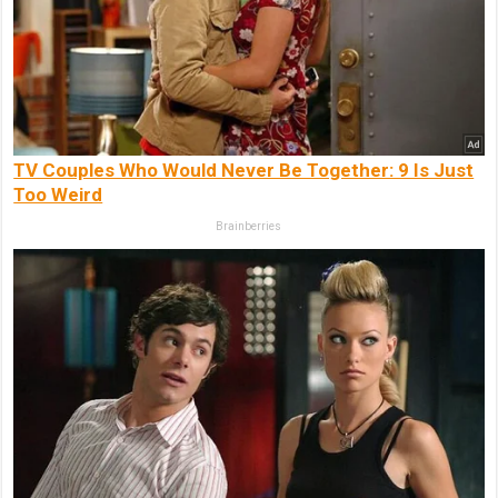
TV Couples Who Would Never Be Together: 9 Is Just
Too Weird
Brainberries