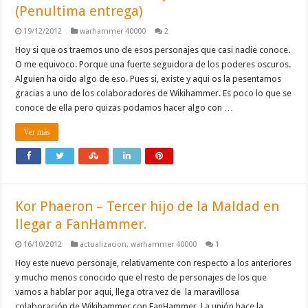
(Penultima entrega)
19/12/2012
warhammer 40000
2
Hoy si que os traemos uno de esos personajes que casi nadie conoce.
O me equivoco. Porque una fuerte seguidora de los poderes oscuros.
Alguien ha oido algo de eso. Pues si, existe y aqui os la pesentamos
gracias a uno de los colaboradores de Wikihammer. Es poco lo que se
conoce de ella pero quizas podamos hacer algo con …
Ver más
Kor Phaeron – Tercer hijo de la Maldad en
llegar a FanHammer.
16/10/2012
actualizacion
,
warhammer 40000
1
Hoy este nuevo personaje, relativamente con respecto a los anteriores
y mucho menos conocido que el resto de personajes de los que
vamos a hablar por aqui, llega otra vez de la maravillosa
colaboración de Wikihammer con FanHammer. La unión hace la