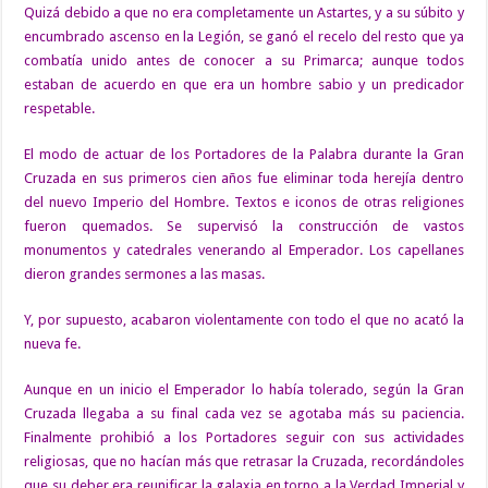
Quizá debido a que no era completamente un Astartes, y a su súbito y
encumbrado ascenso en la Legión, se ganó el recelo del resto que ya
combatía unido antes de conocer a su Primarca; aunque todos
estaban de acuerdo en que era un hombre sabio y un predicador
respetable.
El modo de actuar de los Portadores de la Palabra durante la Gran
Cruzada en sus primeros cien años fue eliminar toda herejía dentro
del nuevo
Imperio
del Hombre. Textos e iconos de otras religiones
fueron quemados. Se supervisó la construcción de vastos
monumentos y catedrales venerando al
Emperador
. Los capellanes
dieron grandes sermones a las masas.
Y, por supuesto, acabaron violentamente con todo el que no acató la
nueva fe.
Aunque en un inicio el Emperador lo había tolerado, según la Gran
Cruzada llegaba a su final cada vez se agotaba más su paciencia.
Finalmente prohibió a los Portadores seguir con sus actividades
religiosas, que no hacían más que retrasar la Cruzada, recordándoles
que su deber era reunificar la galaxia en torno a la Verdad Imperial y