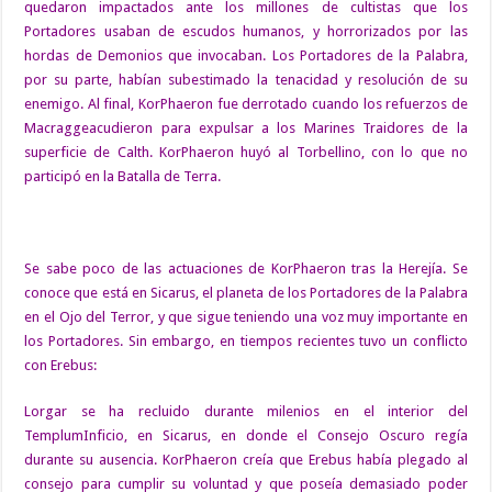
quedaron impactados ante los millones de cultistas que los
Portadores usaban de escudos humanos, y horrorizados por las
hordas de
Demonios
que invocaban. Los Portadores de la Palabra,
por su parte, habían subestimado la tenacidad y resolución de su
enemigo. Al final, KorPhaeron fue derrotado cuando los refuerzos de
Macragge
acudieron para expulsar a los
Marines Traidores
de la
superficie de Calth. KorPhaeron huyó al
Torbellino
, con lo que no
participó en la Batalla de Terra.
Se sabe poco de las actuaciones de KorPhaeron tras la Herejía. Se
conoce que está en Sicarus, el planeta de los Portadores de la Palabra
en el Ojo del Terror, y que sigue teniendo una voz muy importante en
los Portadores. Sin embargo, en tiempos recientes tuvo un conflicto
con Erebus:
Lorgar se ha recluido durante milenios en el interior del
TemplumInficio
, en
Sicarus
, en donde el
Consejo Oscuro
regía
durante su ausencia. KorPhaeron creía que Erebus había plegado al
consejo para cumplir su voluntad y que poseía demasiado poder