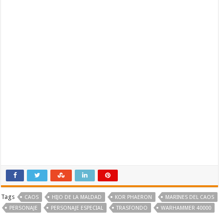
Tags
CAOS
HIJO DE LA MALDAD
KOR PHAERON
MARINES DEL CAOS
PERSONAJE
PERSONAJE ESPECIAL
TRASFONDO
WARHAMMER 40000