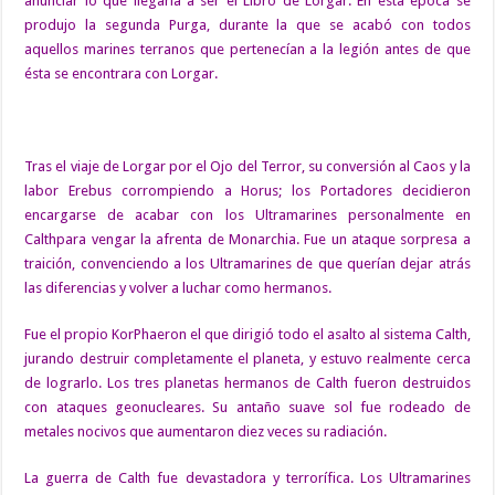
anunciar lo que llegaría a ser el Libro de Lorgar. En ésta época se
produjo la segunda Purga, durante la que se acabó con todos
aquellos marines terranos que pertenecían a la legión antes de que
ésta se encontrara con Lorgar.
Tras el viaje de Lorgar por el Ojo del Terror, su conversión al Caos y la
labor Erebus corrompiendo a Horus; los Portadores decidieron
encargarse de acabar con los Ultramarines personalmente en
Calthpara vengar la afrenta de Monarchia. Fue un ataque sorpresa a
traición, convenciendo a los Ultramarines de que querían dejar atrás
las diferencias y volver a luchar como hermanos.
Fue el propio KorPhaeron el que dirigió todo el asalto al sistema Calth,
jurando destruir completamente el planeta, y estuvo realmente cerca
de lograrlo. Los tres planetas hermanos de Calth fueron destruidos
con ataques geonucleares. Su antaño suave sol fue rodeado de
metales nocivos que aumentaron diez veces su radiación.
La guerra de Calth fue devastadora y terrorífica. Los Ultramarines