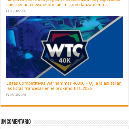
que suenan nuevamente fuerte como lanzamientos
06/08/2026
Listas Competitivas Warhammer 40000 – Oj la la así serán
las listas francesas en el próximo ETC 2026
06/08/2026
Un comentario