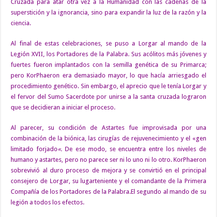
Cruzada para atar otra vez a la Humanidad con las cadenas de la
superstición y la ignorancia, sino para expandir la luz de la razón y la
ciencia.
Al final de estas celebraciones, se puso a Lorgar al mando de la
Legión XVII, los Portadores de la Palabra. Sus acólitos más jóvenes y
fuertes fueron implantados con la semilla genética de su Primarca;
pero KorPhaeron era demasiado mayor, lo que hacía arriesgado el
procedimiento genético. Sin embargo, el aprecio que le tenía Lorgar y
el fervor del Sumo Sacerdote por unirse a la santa cruzada lograron
que se decidieran a iniciar el proceso.
Al parecer, su condición de Astartes fue improvisada por una
combinación de la biónica, las cirugías de rejuvenecimiento y el «gen
limitado forjado
«.
De ese modo, se encuentra entre los niveles de
humano y astartes, pero no parece ser ni lo uno ni lo otro. KorPhaeron
sobrevivió al duro proceso de mejora y se convirtió en el principal
consejero de Lorgar, su lugarteniente y el comandante de la Primera
Compañía
de los
Portadores de la Palabra
.El segundo al mando de su
legión a todos los efectos.