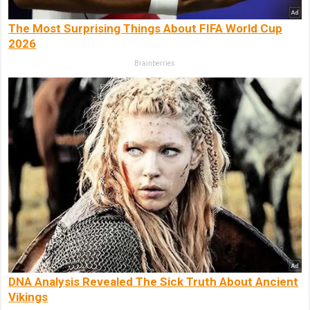
The Most Surprising Things About FIFA World Cup
2026
Brainberries
DNA Analysis Revealed The Sick Truth About Ancient
Vikings