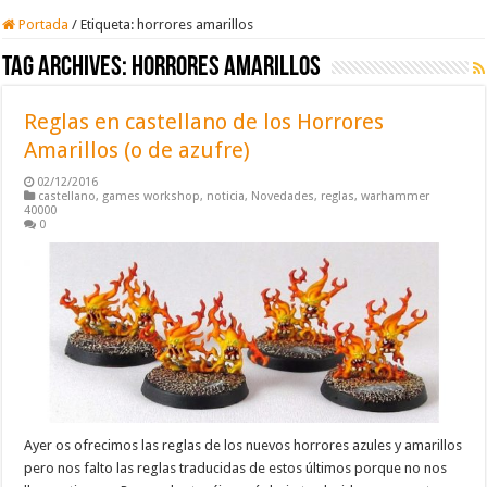
Portada
/
Etiqueta:
horrores amarillos
Tag Archives:
horrores amarillos
Reglas en castellano de los Horrores
Amarillos (o de azufre)
02/12/2016
castellano
,
games workshop
,
noticia
,
Novedades
,
reglas
,
warhammer
40000
0
Ayer os ofrecimos las reglas de los nuevos horrores azules y amarillos
pero nos falto las reglas traducidas de estos últimos porque no nos