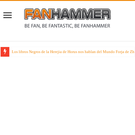
Rumores sobre dos juegos de especialista muy esperados que suenan nueva