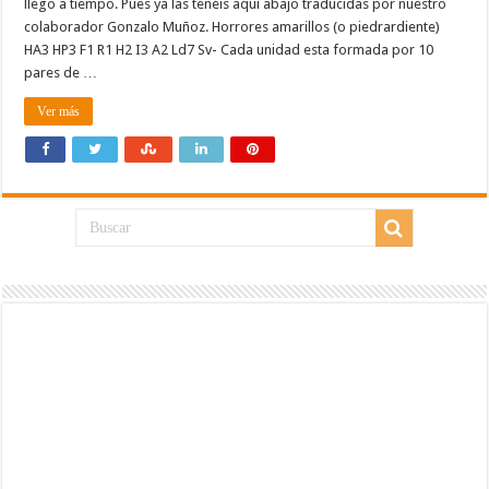
llego a tiempo. Pues ya las tenéis aquí abajo traducidas por nuestro
colaborador Gonzalo Muñoz. Horrores amarillos (o piedrardiente)
HA3 HP3 F1 R1 H2 I3 A2 Ld7 Sv- Cada unidad esta formada por 10
pares de …
Ver más