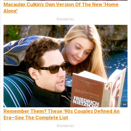
Macaulay Culkin's Own Version Of The New ‘Home
Alone’
Brainberries
Remember Them? These '90s Couples Defined An
Era—See The Complete List
Brainberries