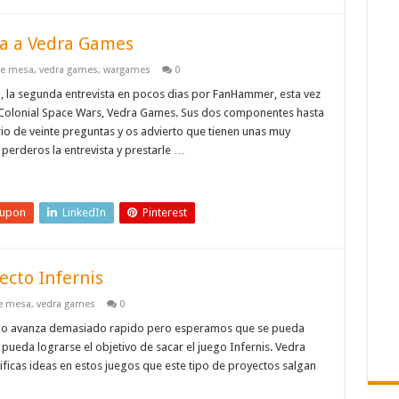
la a Vedra Games
de mesa
,
vedra games
,
wargames
0
ta, la segunda entrevista en pocos dias por FanHammer, esta vez
 Colonial Space Wars, Vedra Games. Sus dos componentes hasta
io de veinte preguntas y os advierto que tienen unas muy
perderos la entrevista y prestarle …
eupon
LinkedIn
Pinterest
cto Infernis
e mesa
,
vedra games
0
e no avanza demasiado rapido pero esperamos que se pueda
ueda lograrse el objetivo de sacar el juego Infernis. Vedra
icas ideas en estos juegos que este tipo de proyectos salgan