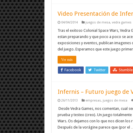
Video Presentación de Infe
04/04/2014
juegos de mesa
,
vedra games
Tras el exitoso Colonial Space Wars, Vedra 
estan preparando y que poco a poco se acerc
exposiciones y eventos, publican imagenes d
del juego. Esperamos que este juego prime
Ver más
Facebook
Twitter
Stumbl
Infernis – Futuro juego de
26/11/2013
empresas
,
juegos de mesa
Desde Vedra Games, nos comentan, cual ser
prueba y testeo (creo). Un juego totalmente
Wars. Os dejamos con lo que nos dicen los 
Después de la vorágine parece que (por el 