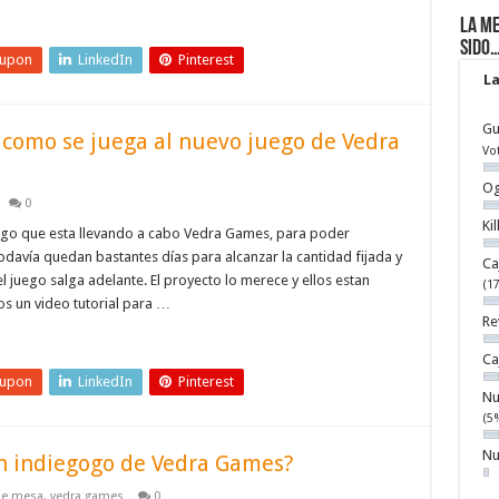
La me
sido
eupon
LinkedIn
Pinterest
La
Gu
e como se juega al nuevo juego de Vedra
Vo
Og
0
Ki
go que esta llevando a cabo Vedra Games, para poder
odavía quedan bastantes días para alcanzar la cantidad fijada y
Ca
 juego salga adelante. El proyecto lo merece y ellos estan
(1
s un video tutorial para …
Re
Ca
eupon
LinkedIn
Pinterest
Nu
(5
Nu
en indiegogo de Vedra Games?
de mesa
,
vedra games
0