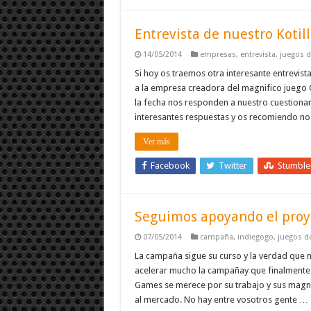
Entrevista de nuestro Kotil
14/05/2014
empresas
,
entrevista
,
juegos 
Si hoy os traemos otra interesante entrevis
a la empresa creadora del magnifico juego
la fecha nos responden a nuestro cuestionar
interesantes respuestas y os recomiendo no 
Ver más
Facebook
Twitter
Stumbl
Seguimos apoyando el proye
07/05/2014
campaña
,
indiegogo
,
juegos d
La campaña sigue su curso y la verdad qu
acelerar mucho la campañay que finalmente p
Games se merece por su trabajo y sus magnif
al mercado. No hay entre vosotros gente …