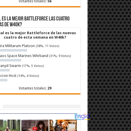
Votantes totales:
56
 es la mejor Battleforce las cuatro
as de W40k?
al es la mejor Battleforce de las nuevas
cuatro de esta semana en W40k?
tra Militarum Platoon
(38%, 11 Votos)
aos Space Marines WArband
(31%, 9 Votos)
ranyd Swarm
(17%, 5 Votos)
cron Host
(14%, 4 Votos)
Votantes totales:
29