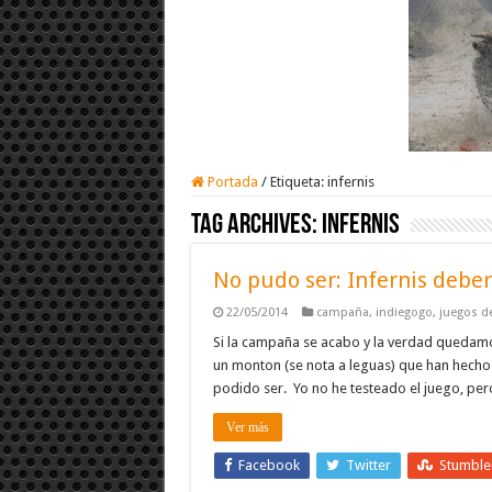
Portada
/
Etiqueta:
infernis
Tag Archives:
infernis
No pudo ser: Infernis debe
22/05/2014
campaña
,
indiegogo
,
juegos d
Si la campaña se acabo y la verdad quedamo
un monton (se nota a leguas) que han hecho 
podido ser. Yo no he testeado el juego, per
Ver más
Facebook
Twitter
Stumbl