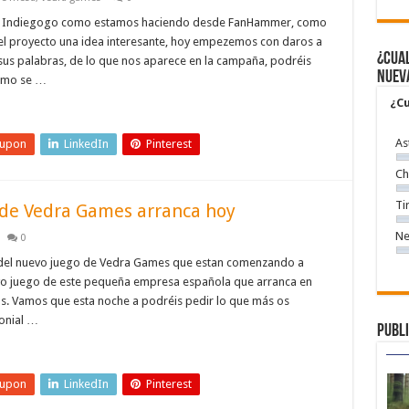
n Indiegogo como estamos haciendo desde FanHammer, como
l proyecto una idea interesante, hoy empezemos con daros a
¿Cual
sus palabras, de lo que nos aparece en la campaña, podréis
nuev
como se …
¿Cu
As
eupon
LinkedIn
Pinterest
Ch
Ti
o de Vedra Games arranca hoy
Ne
0
 del nuevo juego de Vedra Games que estan comenzando a
evo juego de este pequeña empresa española que arranca en
ras. Vamos que esta noche a podréis pedir lo que más os
lonial …
Publi
eupon
LinkedIn
Pinterest