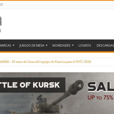
RO
MARCAS
JUEGOS DE MESA
NOVEDADES
LOGROS
DESCARGA
0000 – El resto de listas del equipo de Francia para el WTC 2026