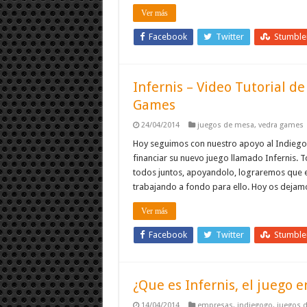
Ver más
Facebook
Twitter
Stumbl
Infernis – Video Tutorial d
Games
24/04/2014
juegos de mesa
,
vedra games
Hoy seguimos con nuestro apoyo al Indiego
financiar su nuevo juego llamado Infernis. T
todos juntos, apoyandolo, lograremos que el
trabajando a fondo para ello. Hoy os dejamo
Ver más
Facebook
Twitter
Stumbl
¿Que es Infernis, el juego 
14/04/2014
empresas
,
indiegogo
,
juegos 