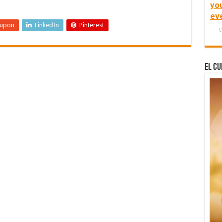
yo
ev
eupon
LinkedIn
Pinterest
C
El Cu