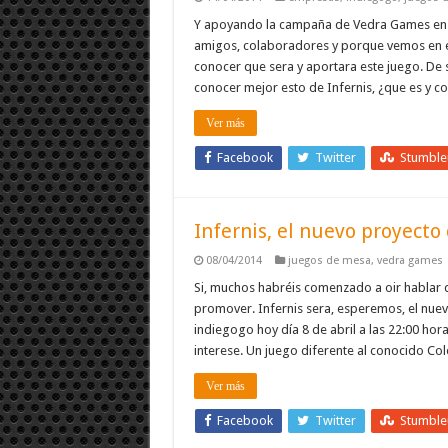
Y apoyando la campaña de Vedra Games e
amigos, colaboradores y porque vemos en e
conocer que sera y aportara este juego. De 
conocer mejor esto de Infernis, ¿que es y 
Ver más
Facebook
Twitter
Stumbl
Infernis, el nuevo proyect
08/04/2014
juegos de mesa
,
vedra games
Si, muchos habréis comenzado a oir hablar
promover. Infernis sera, esperemos, el nu
indiegogo hoy día 8 de abril a las 22:00 ho
interese. Un juego diferente al conocido Co
Ver más
Facebook
Twitter
Stumbl