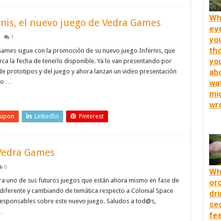
Wh
rnis, el nuevo juego de Vedra Games
ev
1
yo
th
Games sigue con la promoción de su nuevo juego Infernis, que
yo
a la fecha de tenerlo disponible. Ya lo van presentando por
ab
e prototipos y del juego y ahora lanzan un video presentación
ro …
wa
mi
wr
eupon
LinkedIn
Pinterest
 Vedra Games
0
Wh
a uno de sus futuros juegos que están ahora mismo en fase de
or
 diferente y cambiando de temática respecto a Colonial Space
dri
responsables sobre este nuevo juego. Saludos a tod@s,
se
…
fee