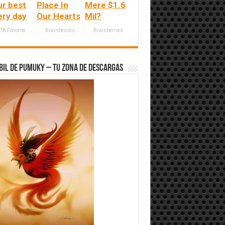
ur best
Place In
Mere $1.6
ery day
Our Hearts
Mil?
TA Favorite
Brainberries
Brainberries
bil de Pumuky – Tu zona de Descargas