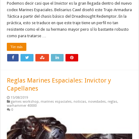
Podemos decir casi que el Invictor es la gran llegada dentro del nuevo
codex Marines Espaciales. Belisarius Cawl diseñó este Traje-Armadura
Táctica a partir del chasis básico del Dreadnought Redemptor. En la
práctica, esto se traduce en que este traje tiene un perfil no tan
resistente como el de su hermano mayor pero sí lo bastante robusto
como para tratarse …
Ver más
Reglas Marines Espaciales: Invictor y
Capellanes
15/08/2019
games workshop
,
marines espaciales
,
noticias
,
novedades
,
reglas
,
warhammer 40000
0