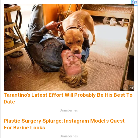
Tarantino’s Latest Effort Will Probably Be His Best To
Date
Brainberries
Plastic Surgery Splurge: Instagram Model's Quest
For Barbie Looks
Brainberries