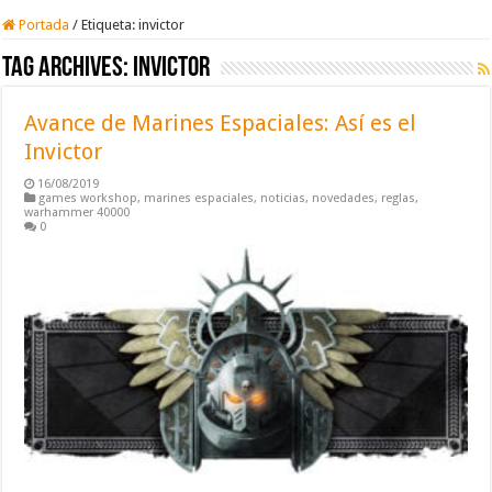
Portada
/
Etiqueta:
invictor
Tag Archives:
invictor
Avance de Marines Espaciales: Así es el
Invictor
16/08/2019
games workshop
,
marines espaciales
,
noticias
,
novedades
,
reglas
,
warhammer 40000
0