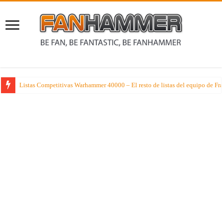
Listas Competitivas Warhammer 40000 – El resto de listas del equipo de F