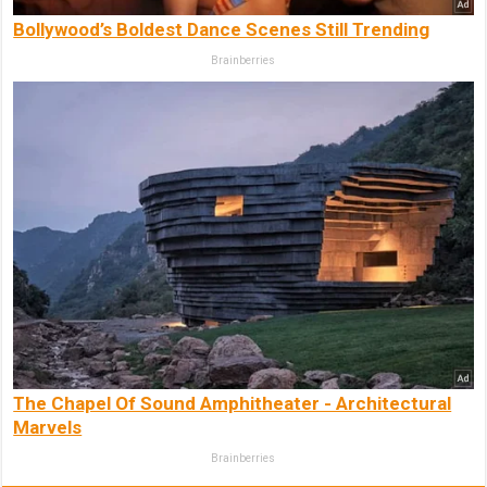
Bollywood’s Boldest Dance Scenes Still Trending
Brainberries
The Chapel Of Sound Amphitheater - Architectural
Marvels
Brainberries