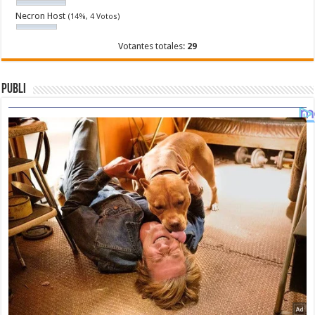
Necron Host
(14%, 4 Votos)
Votantes totales:
29
Publi