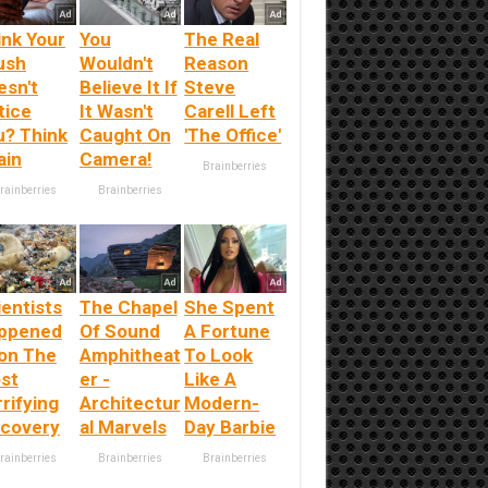
ink Your
You
The Real
ush
Wouldn't
Reason
esn't
Believe It If
Steve
tice
It Wasn't
Carell Left
u? Think
Caught On
'The Office'
ain
Camera!
Brainberries
rainberries
Brainberries
ientists
The Chapel
She Spent
ppened
Of Sound
A Fortune
on The
Amphitheat
To Look
st
er -
Like A
rifying
Architectur
Modern-
scovery
al Marvels
Day Barbie
rainberries
Brainberries
Brainberries