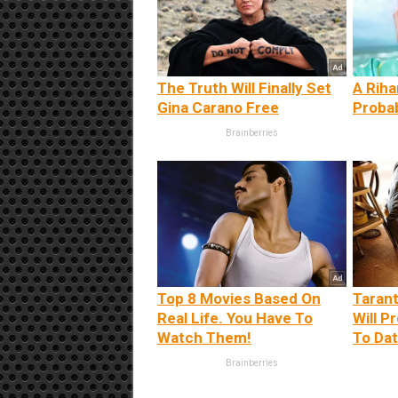
The Truth Will Finally Set
A Rih
Gina Carano Free
Proba
Brainberries
Top 8 Movies Based On
Tarant
Real Life. You Have To
Will P
Watch Them!
To Da
Brainberries