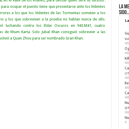
 en el Valle de los Khanes, para decidir quién será su sucesor.
La me
ara ocupar el puesto tiene que presentarse ante los Videntes
sido
orrores a los que los Videntes de las Tormentas someten a los
io y los que sobreviven a la prueba no hablan nunca de ello.
La
ió luchando contra los Eldar Oscuros en 943.M41, cuatro
s de Khum Karta. Solo Jubal Khan consiguió sobrevivir a las
Gu
 volvió a Quan Zhou para ser nombrado Gran Khan.
Vo
Og
Ki
Ca
(1
Re
Ca
Nu
(5
Nu