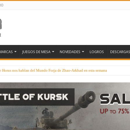
RO
MARCAS
JUEGOS DE MESA
NOVEDADES
LOGROS
DESCARGA
 de Horus nos hablan del Mundo Forja de Zhao-Arkhad en esta semana