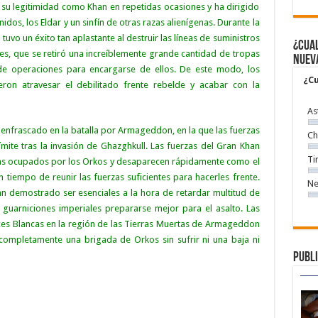
su legitimidad como Khan en repetidas ocasiones y ha dirigido
ánidos
, los
Eldar
y un sinfín de otras razas alienígenas. Durante la
uvo un éxito tan aplastante al destruir las líneas de suministros
¿Cual
es, que se retiró una increíblemente grande cantidad de tropas
nuev
 de operaciones para encargarse de ellos. De este modo, los
¿Cu
ron atravesar el debilitado frente rebelde y acabar con la
As
 enfrascado en la
batalla por Armageddon
, en la que las fuerzas
Ch
ímite tras la invasión de
Ghazghkull
. Las fuerzas del Gran Khan
Ti
tas ocupados por los Orkos y desaparecen rápidamente como el
tiempo de reunir las fuerzas suficientes para hacerles frente.
Ne
an demostrado ser esenciales a la hora de retardar multitud de
 guarniciones imperiales prepararse mejor para el asalto. Las
ices Blancas en la región de las Tierras Muertas de Armageddon
 completamente una brigada de Orkos sin sufrir ni una baja ni
Publi