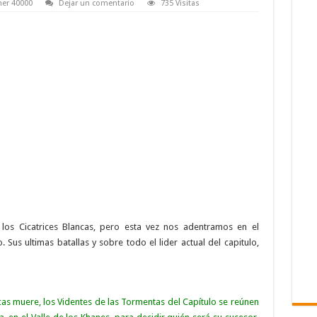
er 40000
Dejar un comentario
735 Visitas
 los Cicatrices Blancas, pero esta vez nos adentramos en el
 Sus ultimas batallas y sobre todo el lider actual del capitulo,
cas muere, los
Videntes de las Tormentas
del Capítulo se reúnen