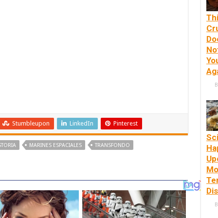
Th
Cr
Do
No
Yo
Ag
B
Stumbleupon
LinkedIn
Pinterest
Sc
STORIA
MARINES ESPACIALES
TRANSFONDO
Ha
Up
Mo
Ter
Di
B