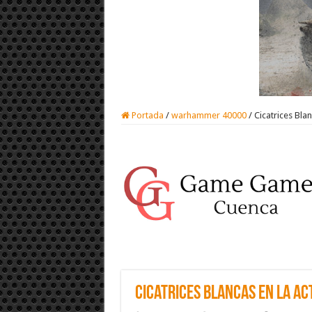
Portada
/
warhammer 40000
/
Cicatrices Bla
Cicatrices Blancas en la ac