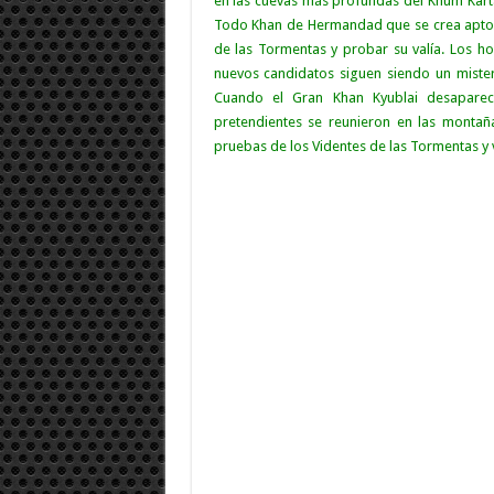
en las cuevas más profundas del Khum Karta,
Todo Khan de Hermandad que se crea apto p
de las Tormentas y probar su valía. Los h
nuevos candidatos siguen siendo un mister
Cuando el Gran Khan Kyublai desaparec
pretendientes se reunieron en las montaña
pruebas de los Videntes de las Tormentas y