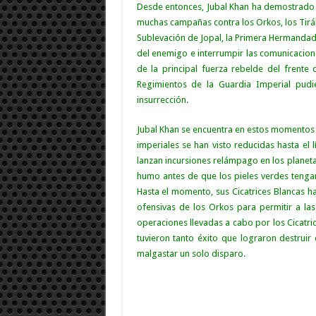
Desde entonces, Jubal Khan ha demostrado 
muchas campañas contra los
Orkos
, los
Tir
Sublevación de Jopal, la Primera Hermandad t
del enemigo e interrumpir las comunicacion
de la principal fuerza rebelde del frente
Regimientos de la
Guardia Imperial
pudie
insurrección.
Jubal Khan se encuentra en estos momentos
imperiales se han visto reducidas hasta el l
lanzan incursiones relámpago en los plane
humo antes de que los pieles verdes tengan 
Hasta el momento, sus Cicatrices Blancas h
ofensivas de los Orkos para permitir a las
operaciones llevadas a cabo por los Cicatr
tuvieron tanto éxito que lograron destruir
malgastar un solo disparo.