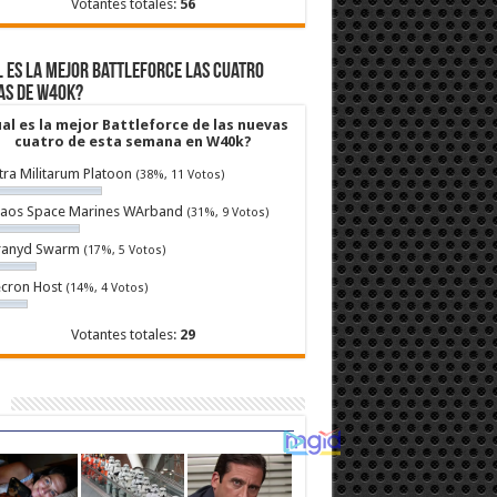
Votantes totales:
56
 es la mejor Battleforce las cuatro
as de W40k?
al es la mejor Battleforce de las nuevas
cuatro de esta semana en W40k?
tra Militarum Platoon
(38%, 11 Votos)
aos Space Marines WArband
(31%, 9 Votos)
ranyd Swarm
(17%, 5 Votos)
cron Host
(14%, 4 Votos)
Votantes totales:
29