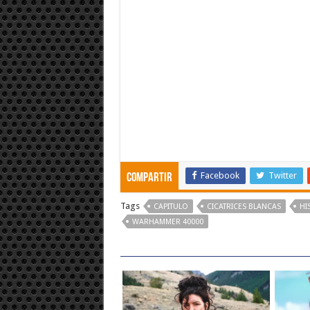
Facebook
Twitter
Compartir
Tags
CAPITULO
CICATRICES BLANCAS
HI
WARHAMMER 40000