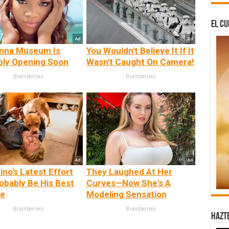
El Cu
anna Museum Is
You Wouldn't Believe It If It
bly Opening Soon
Wasn't Caught On Camera!
Brainberries
Brainberries
ino’s Latest Effort
They Laughed At Her
robably Be His Best
Curves—Now She's A
te
Modeling Sensation
Brainberries
Brainberries
Hazt