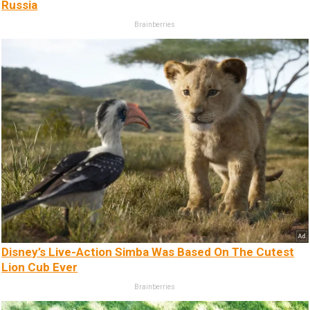
Russia
Brainberries
Disney’s Live-Action Simba Was Based On The Cutest
Lion Cub Ever
Brainberries