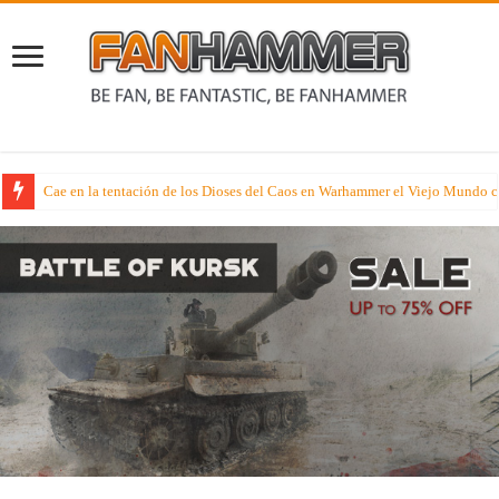
Avance Miniaturil – Os proponemos una buena unidad para elfos de fantasí