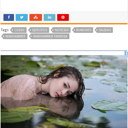
Tags
CODEX
EJERCITOS
NOTICIAS
RUMORES
SALIDAS
WARHAMMER
WARHAMMER FANTASIA