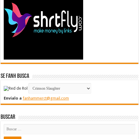
Se FanH Busca
Envíalo a
fanhammerct@gmail.com
Buscar