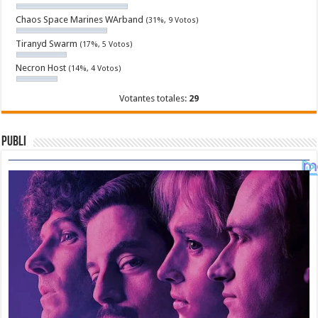
Chaos Space Marines WArband
(31%, 9 Votos)
Tiranyd Swarm
(17%, 5 Votos)
Necron Host
(14%, 4 Votos)
Votantes totales:
29
Publi