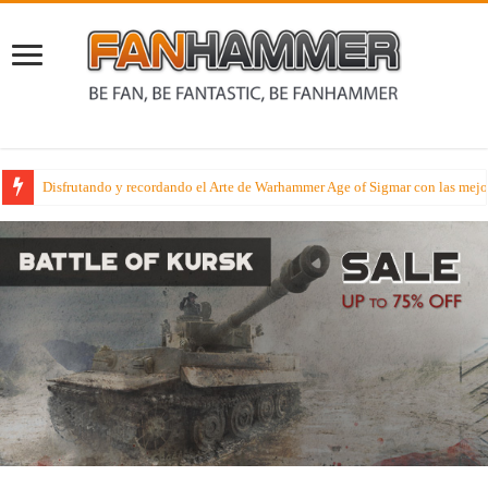
Conociendo a Morg ‘n’ Thorg en su historia y en sus diversas miniaturas e