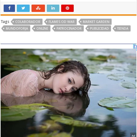
Tags
COLABORADOR
FLAMES OD WAR
MARKET GARDEN
MUNDOFORJA
ONLINE
PATROCINADOR
PUBLICIDAD
TIENDA