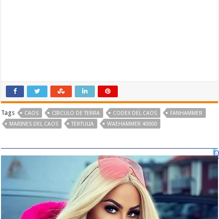
Tags
CAOS
CIRCULO DE TERRA
CODEX DEL CAOS
FANHAMMER
MARINES DEL CAOS
TERTULIA
WAEHAMMER 40000