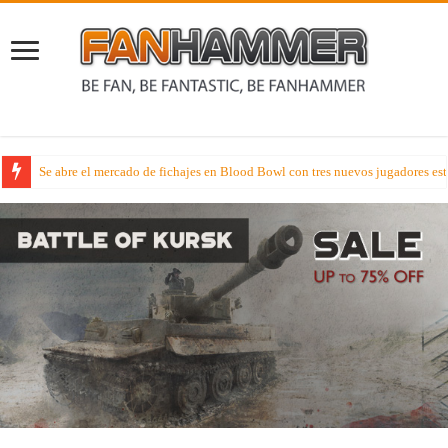
Avance Miniaturil – El mes de agosto de Badroll Games con sus novedades