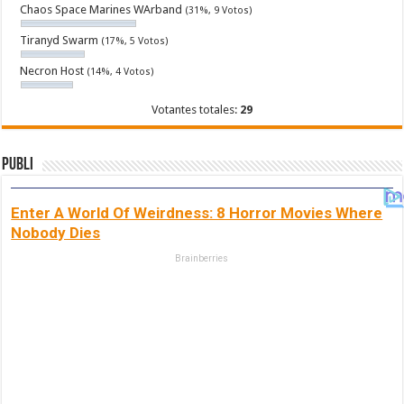
Chaos Space Marines WArband
(31%, 9 Votos)
Tiranyd Swarm
(17%, 5 Votos)
Necron Host
(14%, 4 Votos)
Votantes totales:
29
Publi
Enter A World Of Weirdness: 8 Horror Movies Where
Nobody Dies
Brainberries