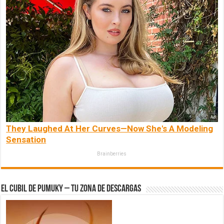
They Laughed At Her Curves—Now She's A Modeling
Sensation
Brainberries
El Cubil de Pumuky – Tu zona de Descargas