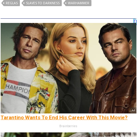
REGLAS
SLAVES TO DARKNESS
WARHAMMER
Tarantino Wants To End His Career With This Movie?
Brainberries