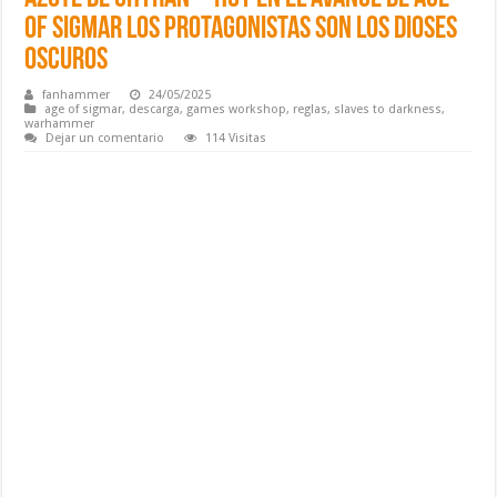
of Sigmar los protagonistas son los Dioses
Oscuros
fanhammer
24/05/2025
age of sigmar
,
descarga
,
games workshop
,
reglas
,
slaves to darkness
,
warhammer
Dejar un comentario
114 Visitas