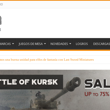
RO
MARCAS
JUEGOS DE MESA
NOVEDADES
LOGROS
DESCARGA
os una buena unidad para elfos de fantasía con Last Sword Miniatures