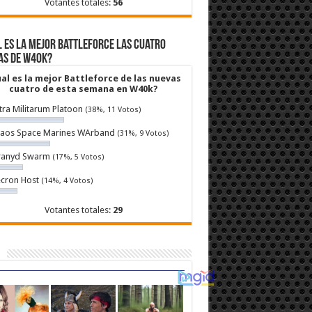
Votantes totales:
56
 es la mejor Battleforce las cuatro
as de W40k?
al es la mejor Battleforce de las nuevas
cuatro de esta semana en W40k?
tra Militarum Platoon
(38%, 11 Votos)
aos Space Marines WArband
(31%, 9 Votos)
ranyd Swarm
(17%, 5 Votos)
cron Host
(14%, 4 Votos)
Votantes totales:
29