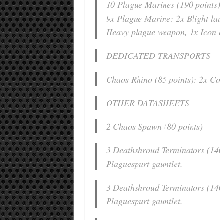
10 Plague Marines (190 points)
9x Plague Marine: 2x Blight la
Heavy plague weapon, 1x Icon 
DEDICATED TRANSPORTS
Chaos Rhino (85 points): 2x Co
OTHER DATASHEETS
2 Chaos Spawn (80 points)
3 Deathshroud Terminators (140
Plaguespurt gauntlet.
3 Deathshroud Terminators (140
Plaguespurt gauntlet.