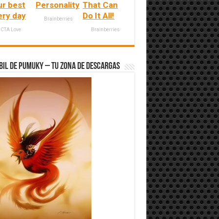
ur best
Personality
That Can
ery day
Do It All!
Brainberries
CTA Love
Brainberries
bil de Pumuky – Tu zona de Descargas