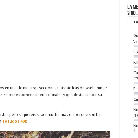
La me
sido
La
Gu
Vo
Og
Ki
Ca
(1
emos en una de nuestras secciones más tácticas de Warhammer
Re
en recientes torneos internacionales y que destacan por su
Ca
Nu
istas pero si queréis saber mucho más de porque son tan
(5
on
Tozudos 40k
Nu