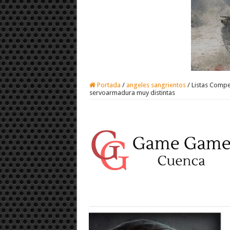
Portada
/
angeles sangrientos
/
Listas Comp
servoarmadura muy distintas