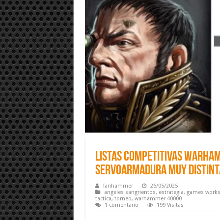
Listas Competitivas Warha
servoarmadura muy distint
fanhammer
26/05/2025
angeles sangrientos
,
estrategia
,
games work
tactica
,
torneo
,
warhammer 40000
1 comentario
199 Visitas