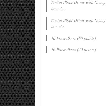
Foetid Bloat-Drone with Heavy 
launcher
Foetid Bloat-Drone with Heavy 
launcher
10 Poxwalkers (60 points)
10 Poxwalkers (60 points)