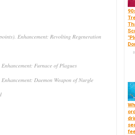
90
Tr
Th
Sc
points). Enhancement: Revolting Regeneration
"P
Don
B
. Enhancement: Furnace of Plagues
). Enhancement: Daemon Weapon of Nurgle
d
Wh
or
dri
se
fee