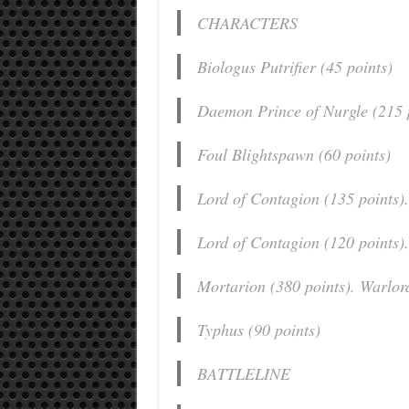
CHARACTERS
Biologus Putrifier (45 points)
Daemon Prince of Nurgle (215 
Foul Blightspawn (60 points)
Lord of Contagion (135 points)
Lord of Contagion (120 points
Mortarion (380 points). Warlor
Typhus (90 points)
BATTLELINE