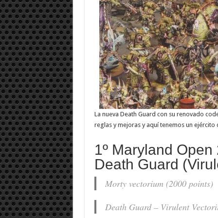
La nueva Death Guard con su renovado code
reglas y mejoras y aquí tenemos un ejército 
1º Maryland Open 
Death Guard (Virul
Morty vectorium (2000 points)
Death Guard – Virulent Vector