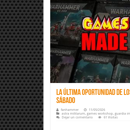
La última oportunidad de l
sábado
fanhammer
11/05/2026
astra militarum
,
games workshop
,
guardia im
Dejar un comentario
61 Visitas