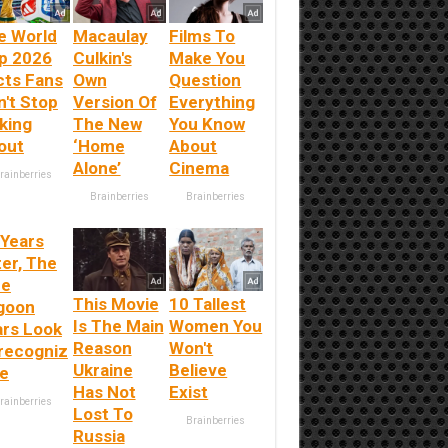
e World
Macaulay
Films To
p 2026
Culkin's
Make You
cts Fans
Own
Question
n't Stop
Version Of
Everything
king
The New
You Know
out
‘Home
About
Alone’
Cinema
rainberries
Brainberries
Brainberries
 Years
ter, The
ue
This Movie
10 Tallest
goon
Is The Main
Women You
ars Look
Reason
Won't
recogniz
Ukraine
Believe
le
Has Not
Exist
rainberries
Lost To
Brainberries
Russia