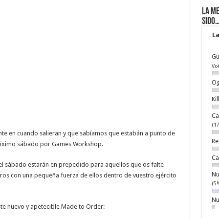
La me
sido
La
Gu
Vo
Og
Ki
Ca
(1
e en cuando salieran y que sabíamos que estabán a punto de
Re
próximo sábado por Games Workshop.
Ca
el sábado estarán en prepedido para aquellos que os falte
Nu
ros con una pequeña fuerza de ellos dentro de vuestro ejército
(5
Nu
ste nuevo y apetecible Made to Order: