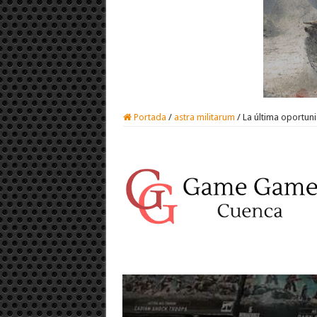
Portada
/
astra militarum
/
La última oportun