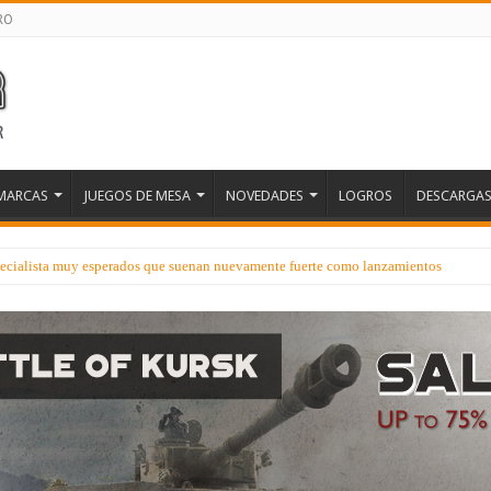
RO
MARCAS
JUEGOS DE MESA
NOVEDADES
LOGROS
DESCARGA
ecialista muy esperados que suenan nuevamente fuerte como lanzamientos