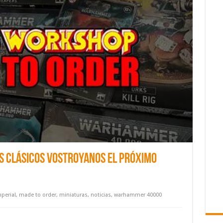
os clásicos Vostroyanos el próximo
perial
,
made to order
,
miniaturas
,
noticias
,
warhammer 40000