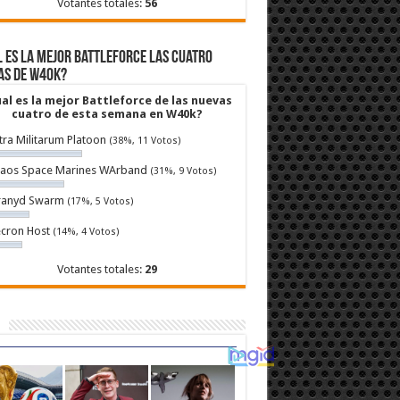
Votantes totales:
56
 es la mejor Battleforce las cuatro
as de W40k?
al es la mejor Battleforce de las nuevas
cuatro de esta semana en W40k?
tra Militarum Platoon
(38%, 11 Votos)
aos Space Marines WArband
(31%, 9 Votos)
ranyd Swarm
(17%, 5 Votos)
cron Host
(14%, 4 Votos)
Votantes totales:
29