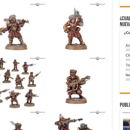
¿Cual
nuev
¿Cu
As
Ch
Ti
Ne
Publi