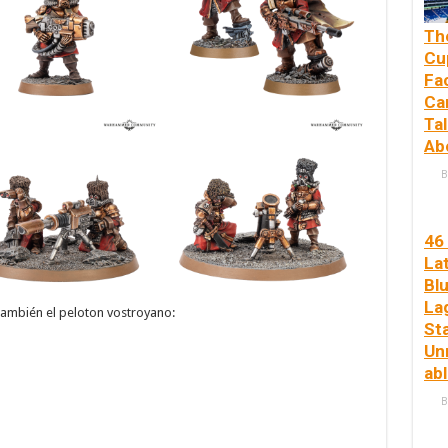
Th
Cu
Fa
Ca
Tal
Ab
B
46
La
Bl
La
también el peloton vostroyano:
St
Un
ab
B