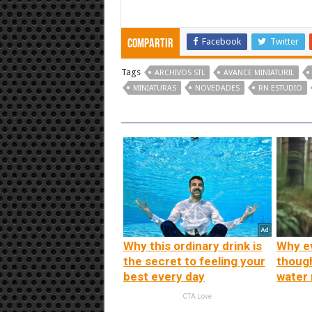
Facebook
Twitter
Compartir
Tags
ARCHIVOS STL
AVANCE MINIATURIL
MINIATURAS
NOVEDADES
RN ESTUDIO
Why this ordinary drink is
Why e
the secret to feeling your
thoug
best every day
water
CTA Love