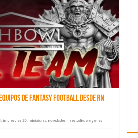
equipos de Fantasy Football desde RN
l
,
impresoras 3D
,
miniaturas
,
novedades
,
rn estudio
,
wargames