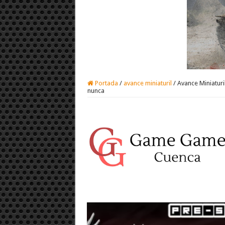
Portada
/
avance miniaturil
/
Avance Miniaturi
nunca