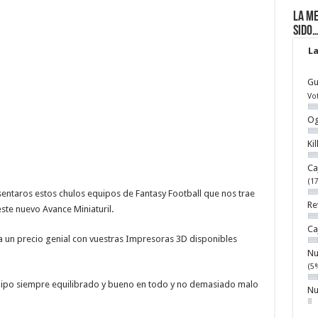
La me
sido
La
Gu
Vo
Og
Ki
Ca
(1
ntaros estos chulos equipos de Fantasy Football que nos trae
Re
ste nuevo Avance Miniaturil.
Ca
 un precio genial con vuestras Impresoras 3D disponibles
Nu
(5
uipo siempre equilibrado y bueno en todo y no demasiado malo
Nu