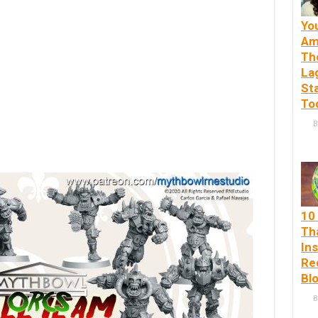
You
Am
Th
La
St
To
B
10
Th
Ins
Re
Bl
B