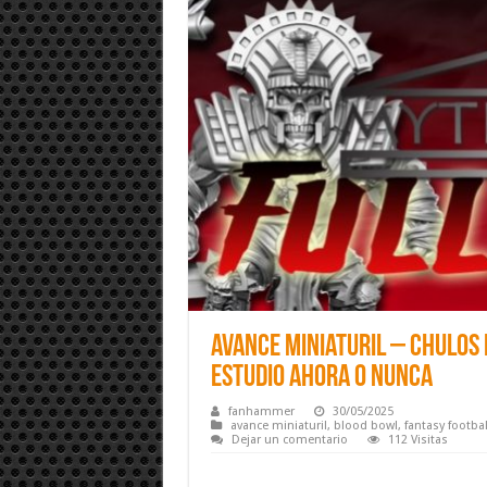
Avance Miniaturil – Chulos 
Estudio ahora o nunca
fanhammer
30/05/2025
avance miniaturil
,
blood bowl
,
fantasy footbal
Dejar un comentario
112 Visitas