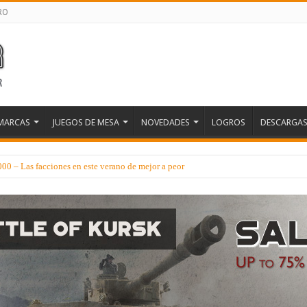
RO
MARCAS
JUEGOS DE MESA
NOVEDADES
LOGROS
DESCARGA
 – Las facciones en este verano de mejor a peor