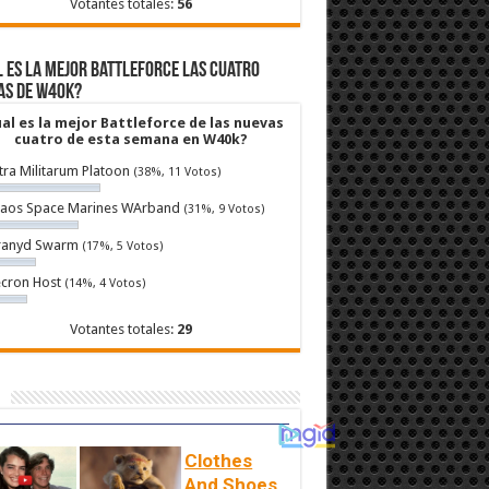
Votantes totales:
56
 es la mejor Battleforce las cuatro
as de W40k?
al es la mejor Battleforce de las nuevas
cuatro de esta semana en W40k?
tra Militarum Platoon
(38%, 11 Votos)
aos Space Marines WArband
(31%, 9 Votos)
ranyd Swarm
(17%, 5 Votos)
cron Host
(14%, 4 Votos)
Votantes totales:
29
Clothes
And Shoes