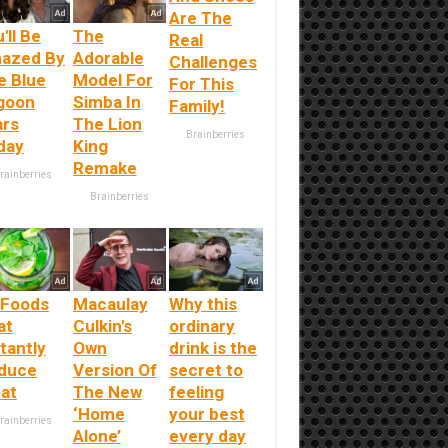
Are The
'll Be
The
Real
azed By
Adorable
Challenges
e Blue
Model For
For This
goon
Simba In
Family!
ars
The Lion
Brainberries
day
King
Remake
rainberries
Brainberries
 Foods
Macaulay
Why this
at
Culkin's
ordinary
tantly
Own
drink is the
duce
Version Of
secret to
oat
The New
feeling
‘Home
your best
rainberries
Alone’
every day