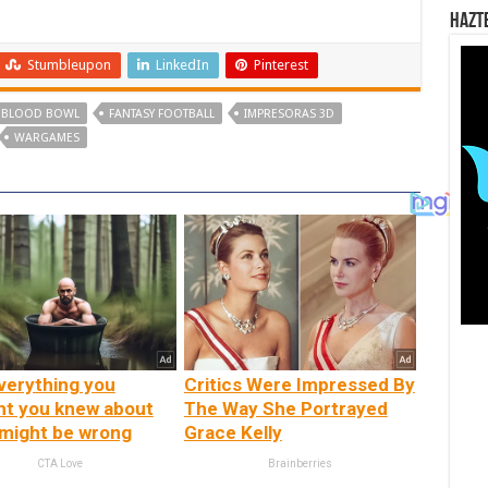
Hazt
Stumbleupon
LinkedIn
Pinterest
BLOOD BOWL
FANTASY FOOTBALL
IMPRESORAS 3D
WARGAMES
verything you
Critics Were Impressed By
ht you knew about
The Way She Portrayed
 might be wrong
Grace Kelly
CTA Love
Brainberries