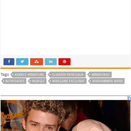
Tags
AVANCE MINIATURIL
GUARDIA RENEGADA
MINIATURAS
NOVEDADES
NURGLE
WARGAME EXCLUSIVE
WARHAMMER 40000