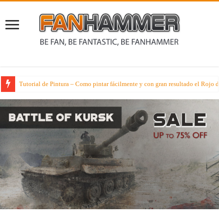
Se abre el mercado de fichajes en Blood Bowl con tres nuevos jugadores estr