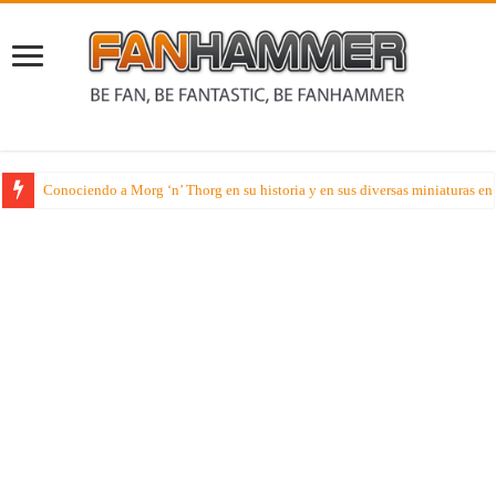
Avance Miniaturil – Genial Caballería para ser tu carga a caballo de tu G