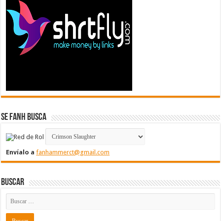
Se FanH Busca
Envíalo a
fanhammerct@gmail.com
Buscar