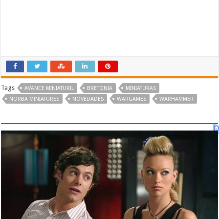
Tags
AVANCE MINIATURIL
BRETONIA
MINIATURAS
NORBA MINIATURES
NOVEDADES
WARGAMES
WARHAMMER