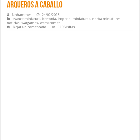
arqueros a caballo
fanhammer
24/02/2025
avance miniaturil
,
bretonia
,
imperio
,
miniaturas
,
norba miniatures
,
noticias
,
wargames
,
warhammer
Dejar un comentario
119 Visitas