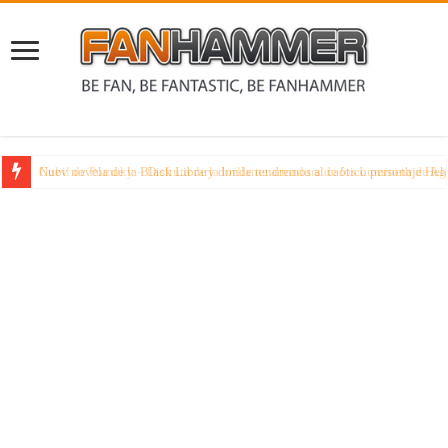
Cubil de Pumuky – Disfruta de la brillante armadura de los Lumineth de Ag