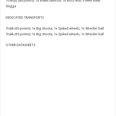
10 Boyz (80 points): 1x Rokkit launcha. 1x Boss Nob: Power klaw,
Slugga
DEDICATED TRANSPORTS
Trukk (65 points): 1x Big shoota, 1x Spiked wheels, 1x Wreckin’ ball
Trukk (65 points): 1x Big shoota, 1x Spiked wheels, 1x Wreckin’ ball
OTHER DATASHEETS