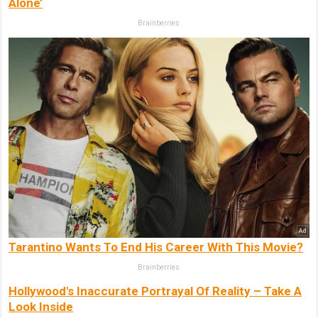
Alone’
Brainberries
Tarantino Wants To End His Career With This Movie?
Brainberries
Hollywood's Inaccurate Portrayal Of Reality – Take A
Look Inside