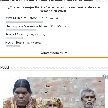
¿Cual es la mejor Battleforce las cuatro nuevas de W40k?
¿Cual es la mejor Battleforce de las nuevas cuatro de esta
semana en W40k?
Astra Militarum Platoon
(38%, 11 Votos)
Chaos Space Marines WArband
(31%, 9 Votos)
Tiranyd Swarm
(17%, 5 Votos)
Necron Host
(14%, 4 Votos)
Votantes totales:
29
Publi