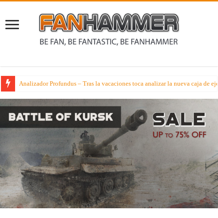
Listas Competitivas Warhammer 40000 – El poder de España en el WTC 2026