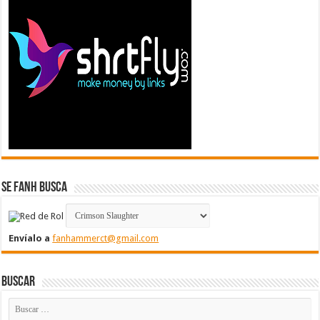
Se FanH Busca
Envíalo a
fanhammerct@gmail.com
Buscar