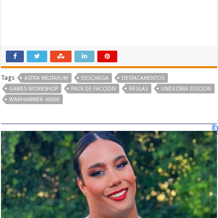
Tags
ASTRA MILITARUM
DESCARGA
DESTACAMENTOS
GAMES WORKSHOP
PACK DE FACCION
REGLAS
UNDECIMA EDICION
WARHAMMER 40000