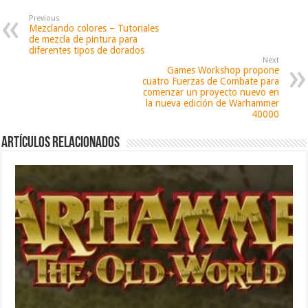
Previous
Mezclando colores – Tutoriales
de mezcla de pintura para
diferentes tipos de dorados
Next
Games Workshop propone
cuatro Fuerzas de Combate para
comenzar un proyecto nuevo en
la nueva edición de Warhammer
40000
Artículos relacionados