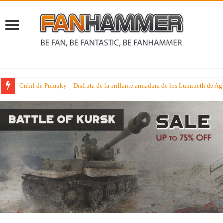
Cubil de Pumuky – Disfruta de la brillante armadura de los Lumineth de Ag