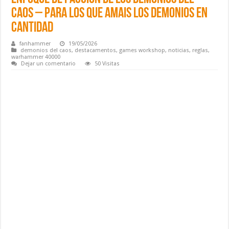
Caos – Para los que amais los demonios en
cantidad
fanhammer
19/05/2026
demonios del caos
,
destacamentos
,
games workshop
,
noticias
,
reglas
,
warhammer 40000
Dejar un comentario
50 Visitas