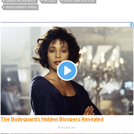
GAMES WORKSHOP
REGLAS
UNDECIMA EDICION
WARHAMMER 40000
The Bodyguard's Hidden Bloopers Revealed
Brainberries