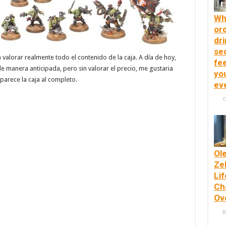
Wh
or
dri
se
alorar realmente todo el contenido de la caja. A día de hoy,
fee
e manera anticipada, pero sin valorar el precio, me gustaria
yo
parece la caja al completo.
ev
C
Ol
Ze
Lif
Ch
Ov
B