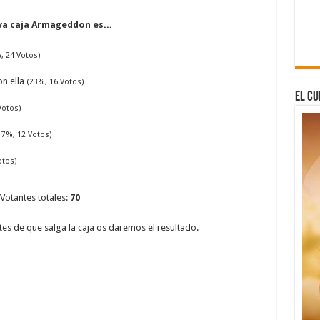
va caja Armageddon es...
, 24 Votos)
n ella
(23%, 16 Votos)
El Cu
Votos)
17%, 12 Votos)
otos)
Votantes totales:
70
es de que salga la caja os daremos el resultado.