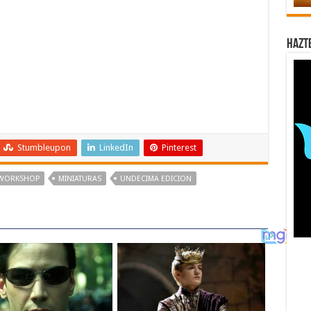
Hazt
Stumbleupon
LinkedIn
Pinterest
WORKSHOP
MINIATURAS
UNDECIMA EDICION