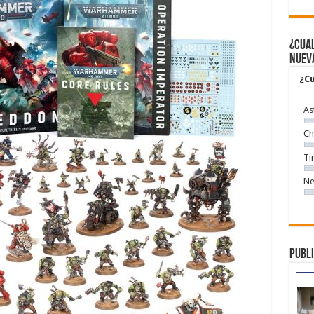
¿Cual
nuev
¿Cu
As
Ch
Ti
Ne
Publi