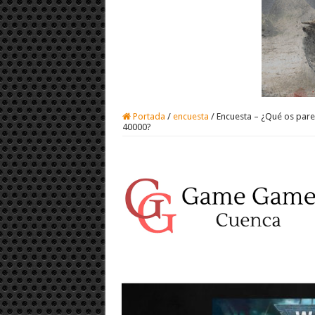
Portada
/
encuesta
/
Encuesta – ¿Qué os par
40000?