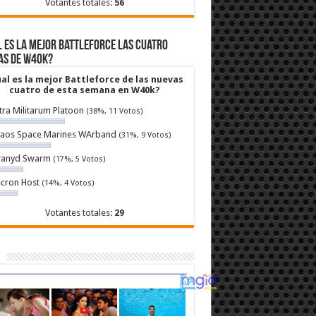
Votantes totales:
56
 es la mejor Battleforce las cuatro
as de W40k?
al es la mejor Battleforce de las nuevas
cuatro de esta semana en W40k?
tra Militarum Platoon
(38%, 11 Votos)
aos Space Marines WArband
(31%, 9 Votos)
ranyd Swarm
(17%, 5 Votos)
cron Host
(14%, 4 Votos)
Votantes totales:
29