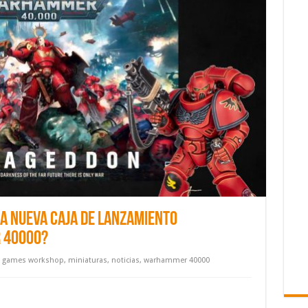
la nueva caja de lanzamiento
 40000?
,
games workshop
,
miniaturas
,
noticias
,
warhammer 40000