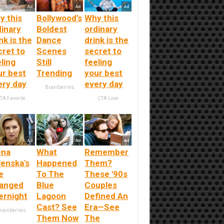
y this
Bollywood’s
Why this
dinary
Boldest
ordinary
nk is the
Dance
drink is the
cret to
Scenes
secret to
ling
Still
feeling
ur best
Trending
your best
ery day
every day
Brainberries
TA Favorite
CTA Love
ena
What
Remember
lenska's
Happened
Them?
e
To The
These '90s
anged
Blue
Couples
ernight
Lagoon
Defined An
Cast? See
Era—See
rainberries
Them Now
The