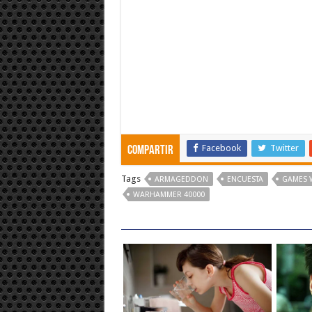
Facebook
Twitter
Compartir
Tags
ARMAGEDDON
ENCUESTA
GAMES 
WARHAMMER 40000