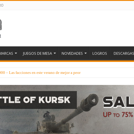
RO
MARCAS
JUEGOS DE MESA
NOVEDADES
LOGROS
DESCARGA
 – Las facciones en este verano de mejor a peor