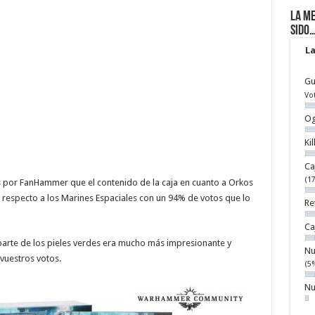
La me
sido
La
Gu
Vo
Og
Ki
Ca
(1
s por FanHammer que el contenido de la caja en cuanto a Orkos
especto a los Marines Espaciales con un 94% de votos que lo
Re
Ca
 parte de los pieles verdes era mucho más impresionante y
Nu
vuestros votos.
(5
Nu