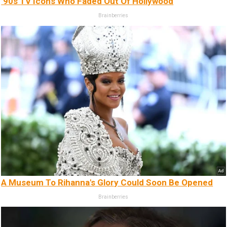
’90s TV Icons Who Faded Out Of Hollywood
Brainberries
A Museum To Rihanna's Glory Could Soon Be Opened
Brainberries