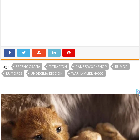
Tags
ESCENOGRAFIA
FILTRACION
GAMES WORKSHOP
RUMOR
RUMORES
UNDECIMA EDICION
WARHAMMER 40000