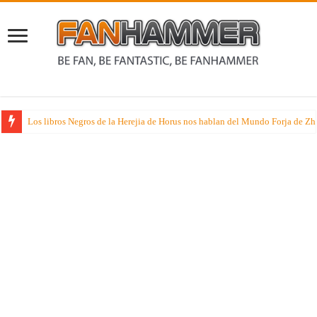
Rumores sobre dos juegos de especialista muy esperados que suenan nueva