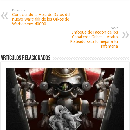
Previous
Conociendo la Hoja de Datos del
nuevo Wartrakk de los Orkos de
Warhammer 40000
Next
Enfoque de Facción de los
Caballeros Grises – Asalto
Plateado saca lo mejor a tu
infanteria
Artículos relacionados