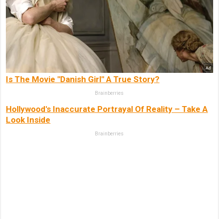
Is The Movie "Danish Girl" A True Story?
Brainberries
Hollywood's Inaccurate Portrayal Of Reality – Take A
Look Inside
Brainberries