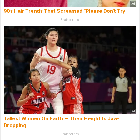
90s Hair Trends That Screamed "Please Don't Try"
Brainberries
Tallest Women On Earth — Their Height Is Jaw-
Dropping
Brainberries