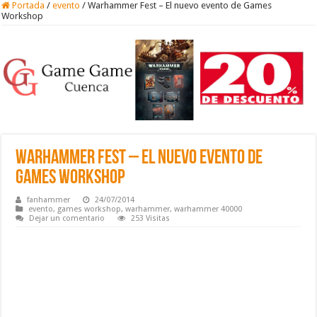
Portada
/
evento
/
Warhammer Fest – El nuevo evento de Games
Workshop
Warhammer Fest – El nuevo evento de
Games Workshop
fanhammer
24/07/2014
evento
,
games workshop
,
warhammer
,
warhammer 40000
Dejar un comentario
253 Visitas