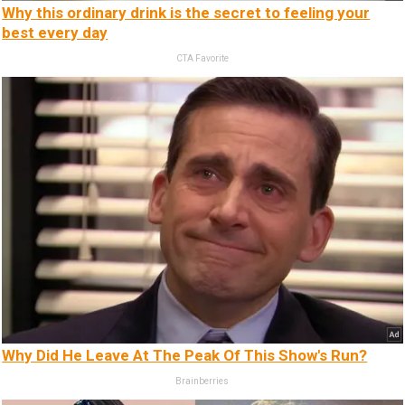
Why this ordinary drink is the secret to feeling your
best every day
CTA Favorite
Why Did He Leave At The Peak Of This Show's Run?
Brainberries