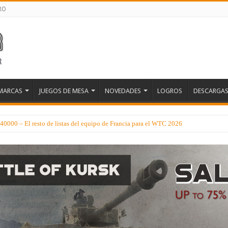
RO
MARCAS
JUEGOS DE MESA
NOVEDADES
LOGROS
DESCARGA
0000 – El resto de listas del equipo de Francia para el WTC 2026