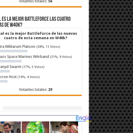
Votantes totales:
56
 es la mejor Battleforce las cuatro
as de W40k?
al es la mejor Battleforce de las nuevas
cuatro de esta semana en W40k?
tra Militarum Platoon
(38%, 11 Votos)
aos Space Marines WArband
(31%, 9 Votos)
ranyd Swarm
(17%, 5 Votos)
cron Host
(14%, 4 Votos)
Votantes totales:
29