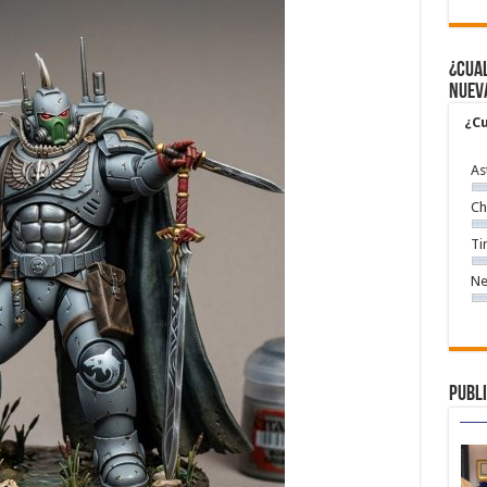
¿Cual
nuev
¿Cu
As
Ch
Ti
Ne
Publi