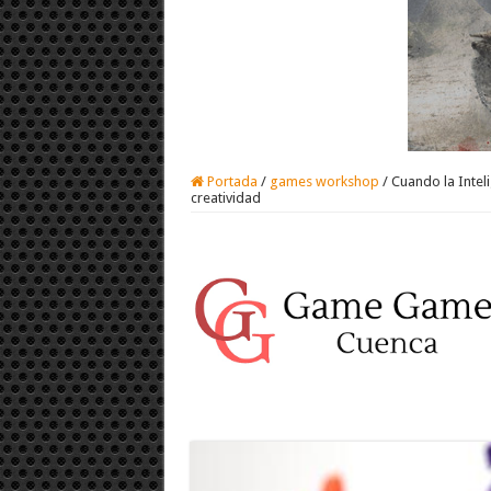
Portada
/
games workshop
/
Cuando la Inteli
creatividad