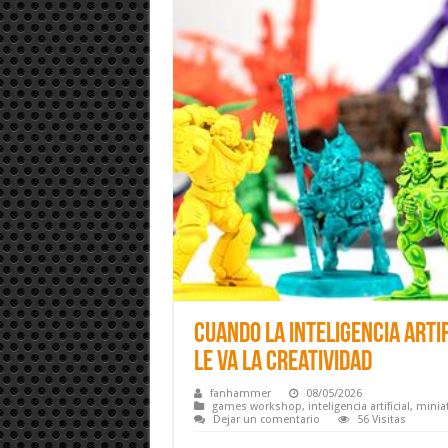
Cuando la Inteligencia Arti
le va la creatividad
fanhammer
08/05/2026
games workshop
,
inteligencia artificial
,
minia
Dejar un comentario
56 Visitas