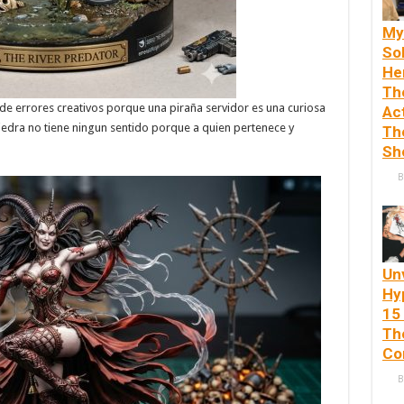
My
So
He
Th
 errores creativos porque una piraña servidor es una curiosa
Ac
iedra no tiene ningun sentido porque a quien pertenece y
Th
Sh
B
Unv
Hy
15
Th
Co
B