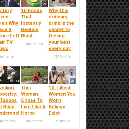
stery
10 Foods
Why this
lved:
That
ordinary
re's Why
Instantly
drink is the
ese 9
Reduce
secret to
tors Left
Bloat
feeling
eir TV
your best
Brainberries
ows
every day
rainberries
CTA Favorite
eiling
This
10 Tallest
pocrisy:
Woman
Women You
 Taboos
Chose To
Won't
e Bible
Live Like A
Believe
ndemns!
Horse
Exist
rainberries
Brainberries
Brainberries