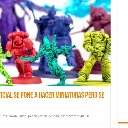
ficial se pone a hacer miniaturas pero se
turas
,
modelismo
,
pasen y vean
,
pintura
,
warhammer 40000