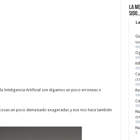
La me
sido
La
Gu
Vo
Og
Ki
Ca
(1
 la Inteligencia Artificial son digamos un poco erroneas o
Re
Ca
e cosas un poco demasiado exageradas y eso nos hace también
Nu
(5
Nu