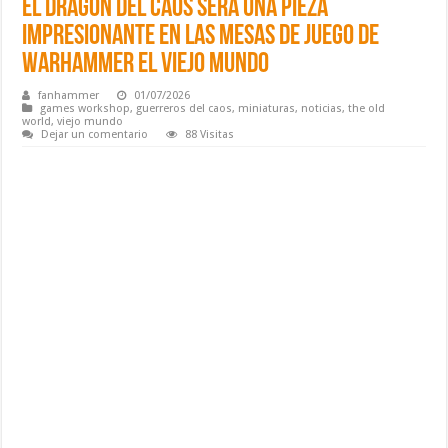
El Dragon del Caos será una pieza
impresionante en las mesas de juego de
Warhammer el Viejo Mundo
fanhammer
01/07/2026
games workshop
,
guerreros del caos
,
miniaturas
,
noticias
,
the old
world
,
viejo mundo
Dejar un comentario
88 Visitas