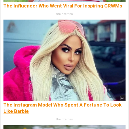
The Influencer Who Went Viral For Inspiring GRWMs
Brainberries
The Instagram Model Who Spent A Fortune To Look
Like Barbie
Brainberries