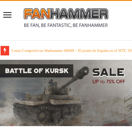
Cae en la tentación de los Dioses del Caos en Warhammer el Viejo Mundo c