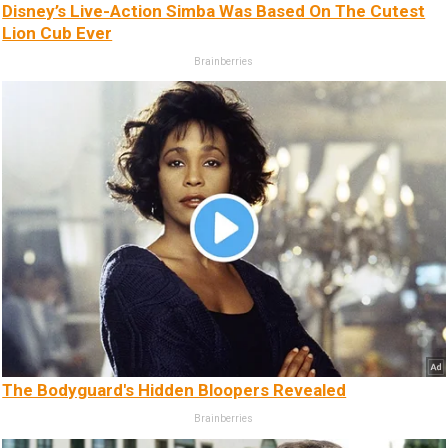
Disney’s Live-Action Simba Was Based On The Cutest
Lion Cub Ever
Brainberries
The Bodyguard's Hidden Bloopers Revealed
Brainberries