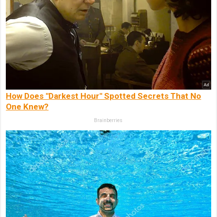
How Does "Darkest Hour" Spotted Secrets That No
One Knew?
Brainberries