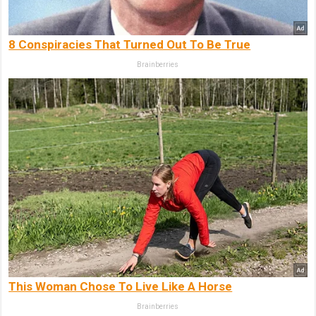
8 Conspiracies That Turned Out To Be True
Brainberries
This Woman Chose To Live Like A Horse
Brainberries