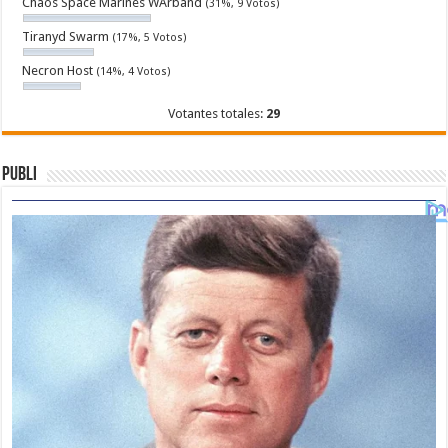
Chaos Space Marines WArband
(31%, 9 Votos)
Tiranyd Swarm
(17%, 5 Votos)
Necron Host
(14%, 4 Votos)
Votantes totales:
29
Publi