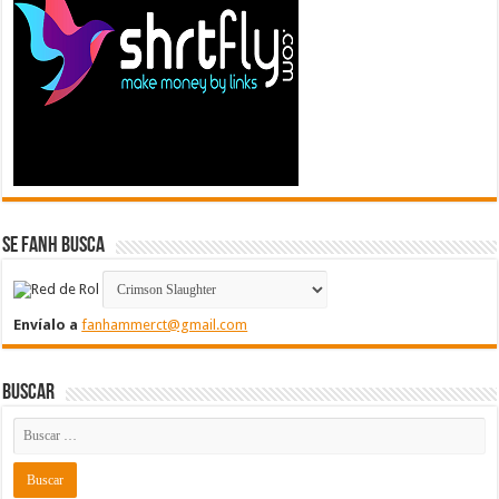
Se FanH Busca
Envíalo a
fanhammerct@gmail.com
Buscar