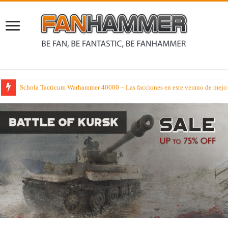
Listas Competitivas Warhammer 40000 – El resto de listas del equipo de F