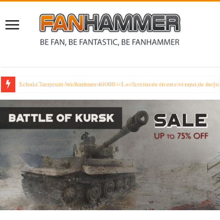
Listas Competitivas Warhammer 40000 – El resto de listas del equipo de F