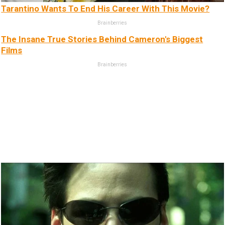
Tarantino Wants To End His Career With This Movie?
Brainberries
The Insane True Stories Behind Cameron's Biggest
Films
Brainberries