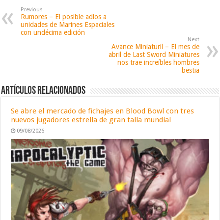
Previous
Rumores – El posible adios a
unidades de Marines Espaciales
con undécima edición
Next
Avance Miniaturil – El mes de
abril de Last Sword Miniatures
nos trae increíbles hombres
bestia
Artículos relacionados
Se abre el mercado de fichajes en Blood Bowl con tres
nuevos jugadores estrella de gran talla mundial
09/08/2026