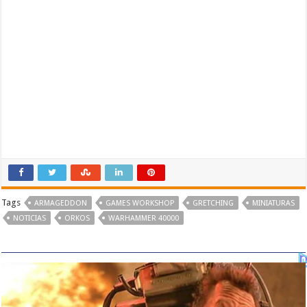
Tags
ARMAGEDDON
GAMES WORKSHOP
GRETCHING
MINIATURAS
NOTICIAS
ORKOS
WARHAMMER 40000