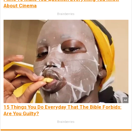
About Cinema
Brainberries
15 Things You Do Everyday That The Bible Forbids:
Are You Guilty?
Brainberries