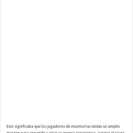
Esto significaba que los jugadores de mazmorras tenían un amplio
margen para expandir y crear su propia experiencia, aunque el juego