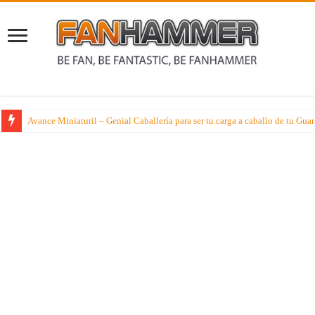
Los libros Negros de la Herejia de Horus nos hablan del Mundo Forja de Z