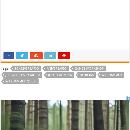
Tags
30 ANIVERSARIO
ANIVERSARIO
GAMES WORKSHOP
JUEGO DE ESPECIALISTA
JUEGO DE MESA
NOTICIAS
WARHAMMER
WARHAMMER QUEST