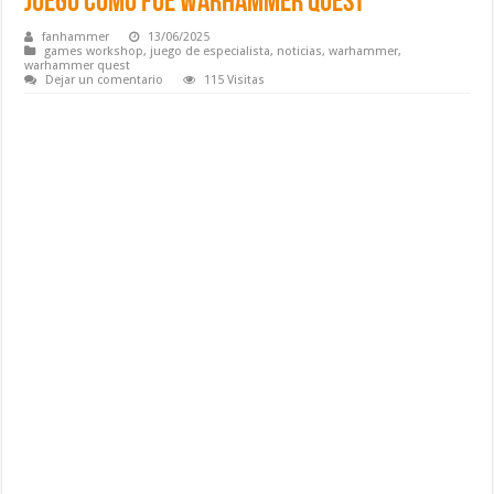
juego como fue Warhammer Quest
fanhammer
13/06/2025
games workshop
,
juego de especialista
,
noticias
,
warhammer
,
warhammer quest
Dejar un comentario
115 Visitas