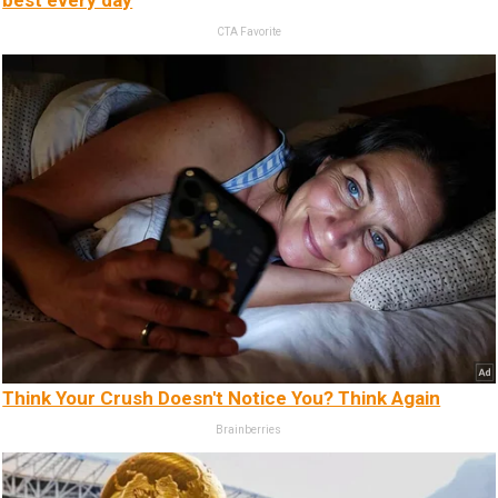
best every day
CTA Favorite
Think Your Crush Doesn't Notice You? Think Again
Brainberries