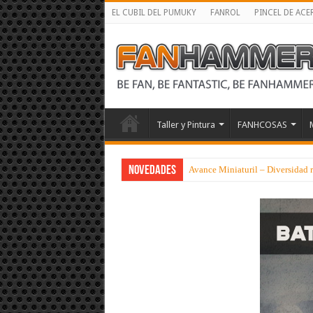
EL CUBIL DEL PUMUKY
FANROL
PINCEL DE ACE
Taller y Pintura
FANHCOSAS
NOVEDADES
Avance Miniaturil – Diversidad ri
Listas Competitivas Warhammer 