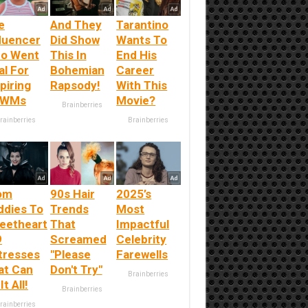
e
And They
Tarantino
fluencer
Did Show
Wants To
o Went
This In
End His
al For
Bohemian
Career
piring
Rapsody!
With This
RWMs
Movie?
Brainberries
rainberries
Brainberries
om
90s Hair
2025’s
ddies To
Trends
Most
eetheart
That
Impactful
9
Screamed
Celebrity
tresses
"Please
Farewells
at Can
Don't Try"
Brainberries
It All!
Brainberries
rainberries