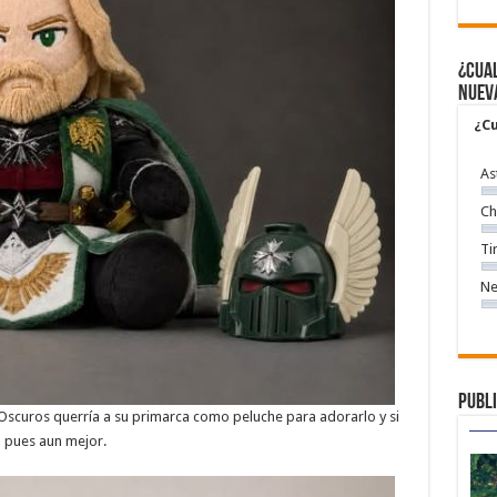
¿Cual
nuev
¿Cu
As
Ch
Ti
Ne
Publi
scuros querría a su primarca como peluche para adorarlo y si
 pues aun mejor.