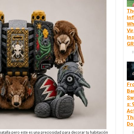
Th
In
Wh
Vir
Ins
G
B
Fr
Ba
Sw
s: 
Ac
Th
Do 
atalla pero este es una preciosidad para decorar tu habitación
B