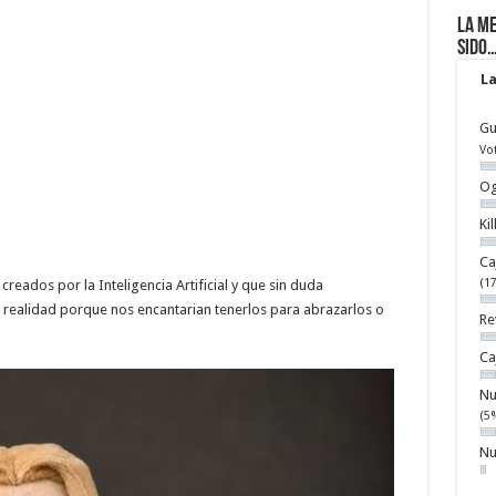
La me
sido
La
Gu
Vo
Og
Ki
Ca
(1
reados por la Inteligencia Artificial y que sin duda
 realidad porque nos encantarian tenerlos para abrazarlos o
Re
Ca
Nu
(5
Nu