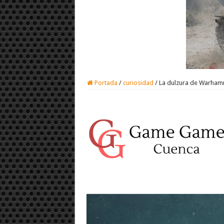
Portada
/
curiosidad
/
La dulzura de Warhamm