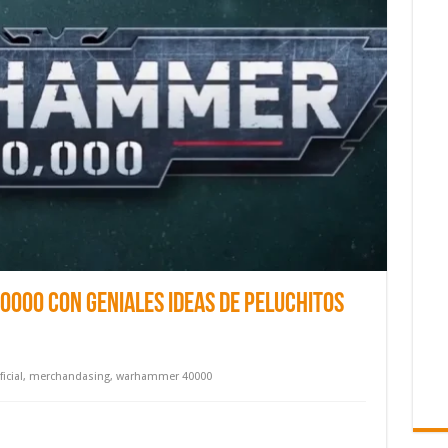
000 con geniales ideas de peluchitos
ficial
,
merchandasing
,
warhammer 40000