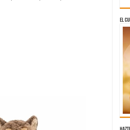
El Cu
Hazt