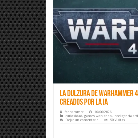
La dulzura de Warhammer 40
creados por la IA
fanhammer
10/06/2026
curiosidad
,
games workshop
,
inteligencia arti
Dejar un comentario
50 Visitas