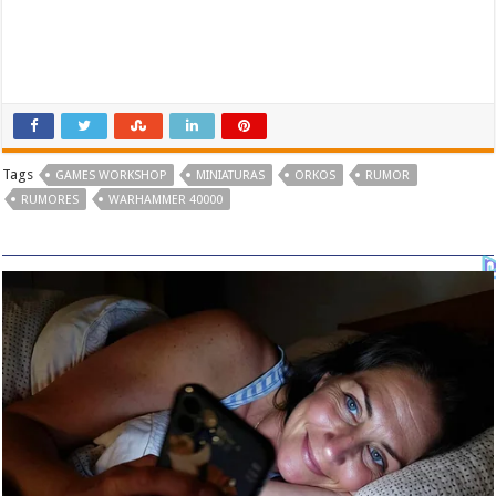
Tags
GAMES WORKSHOP
MINIATURAS
ORKOS
RUMOR
RUMORES
WARHAMMER 40000