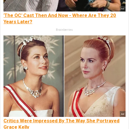
'The OC' Cast Then And Now - Where Are They 20
Years Later?
Brainberries
Critics Were Impressed By The Way She Portrayed
Grace Kelly