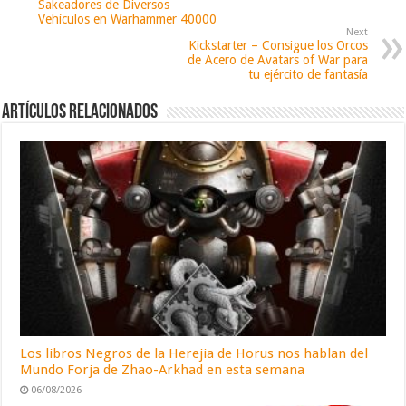
Sakeadores de Diversos
Vehículos en Warhammer 40000
Next
Kickstarter – Consigue los Orcos
de Acero de Avatars of War para
tu ejército de fantasía
Artículos relacionados
Los libros Negros de la Herejia de Horus nos hablan del
Mundo Forja de Zhao-Arkhad en esta semana
06/08/2026