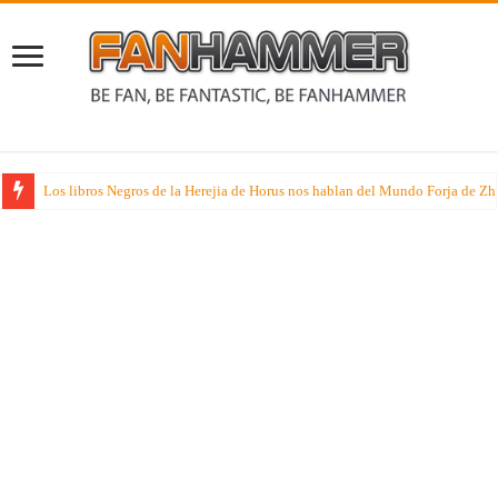
Rumores sobre dos juegos de especialista muy esperados que suenan nueva