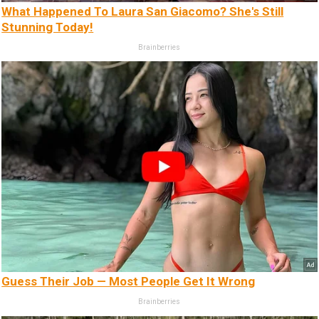
What Happened To Laura San Giacomo? She's Still
Stunning Today!
Brainberries
Guess Their Job — Most People Get It Wrong
Brainberries