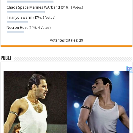
Chaos Space Marines WArband
(31%, 9 Votos)
Tiranyd Swarm
(17%, 5 Votos)
Necron Host
(14%, 4 Votos)
Votantes totales:
29
Publi