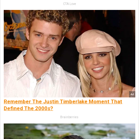
CTA Love
Remember The Justin Timberlake Moment That
Defined The 2000s?
Brainberries