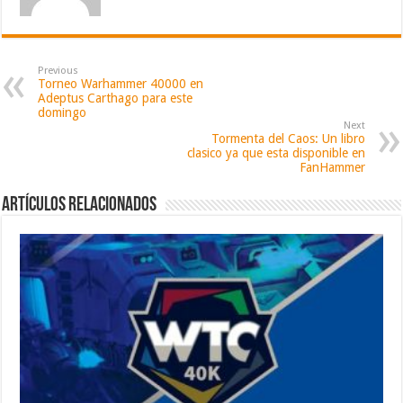
Previous
Torneo Warhammer 40000 en
Adeptus Carthago para este
domingo
Next
Tormenta del Caos: Un libro
clasico ya que esta disponible en
FanHammer
Artículos relacionados