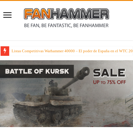
Cae en la tentación de los Dioses del Caos en Warhammer el Viejo Mundo c