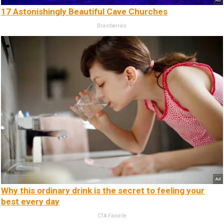
17 Astonishingly Beautiful Cave Churches
Brainberries
Why this ordinary drink is the secret to feeling your
best every day
CTA Favorite