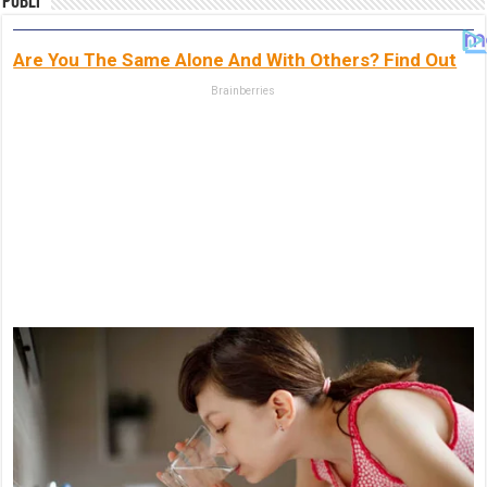
Publi
Are You The Same Alone And With Others? Find Out
Brainberries