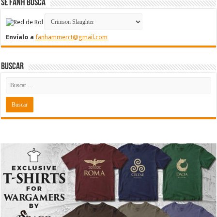
Se FanH Busca
Envíalo a
fanhammerct@gmail.com
Buscar