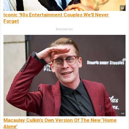
Iconic '90s Entertainment Couples We'll Never
Forget
Brainberries
Macaulay Culkin's Own Version Of The New ‘Home
Alone’