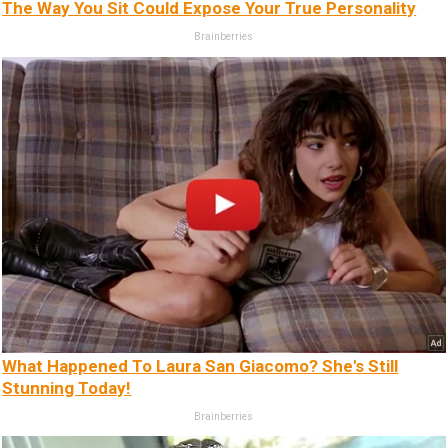
The Way You Sit Could Expose Your True Personality
Brainberries
What Happened To Laura San Giacomo? She's Still
Stunning Today!
Brainberries