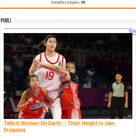
Votantes totales:
29
Publi
Tallest Women On Earth — Their Height Is Jaw-
Dropping