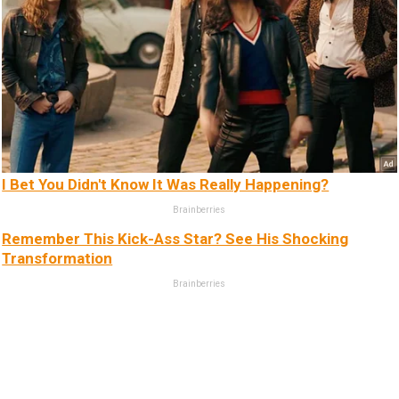
I Bet You Didn't Know It Was Really Happening?
Brainberries
Remember This Kick-Ass Star? See His Shocking
Transformation
Brainberries