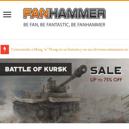
Avance Miniaturil – Genial Caballería para ser tu carga a caballo de tu G