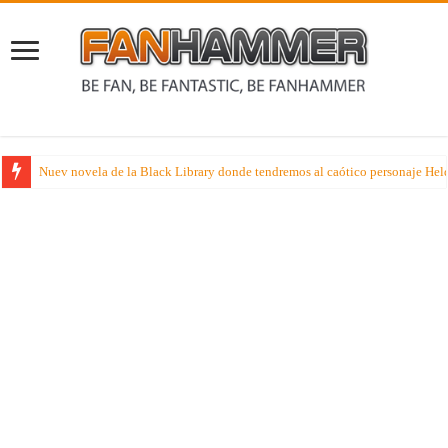
Cubil de Pumuky – Disfruta de la brillante armadura de los Lumineth de Ag