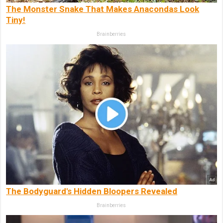
The Monster Snake That Makes Anacondas Look
Tiny!
Brainberries
The Bodyguard's Hidden Bloopers Revealed
Brainberries