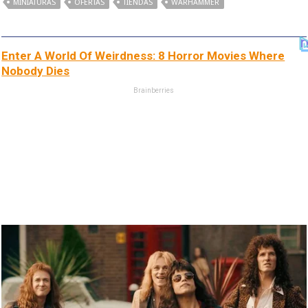
MINIATURAS
OFERTAS
TIENDAS
WARHAMMER
Enter A World Of Weirdness: 8 Horror Movies Where
Nobody Dies
Brainberries