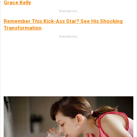
Grace Kelly
Brainberries
Remember This Kick-Ass Star? See His Shocking
Transformation
Brainberries