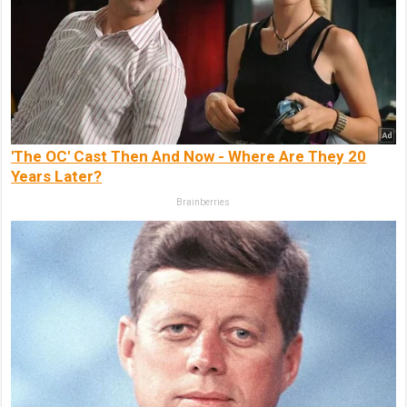
'The OC' Cast Then And Now - Where Are They 20
Years Later?
Brainberries