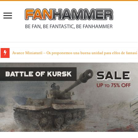
Schola Tacticum Warhammer 40000 – Las facciones en este verano de mejor