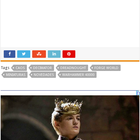
Tags
CAOS
DECIMATOR
DREADNOUGHT
FORGE WORLD
MINIATURAS
NOVEDADES
WARHAMMER 40000