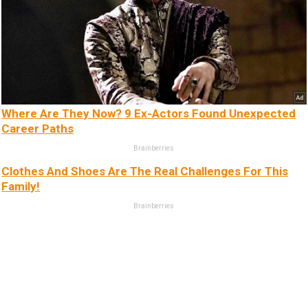
Where Are They Now? 9 Ex-Actors Found Unexpected
Career Paths
Brainberries
Clothes And Shoes Are The Real Challenges For This
Family!
Brainberries