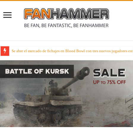
Avance Miniaturil – El mes de agosto de Badroll Games con sus novedades