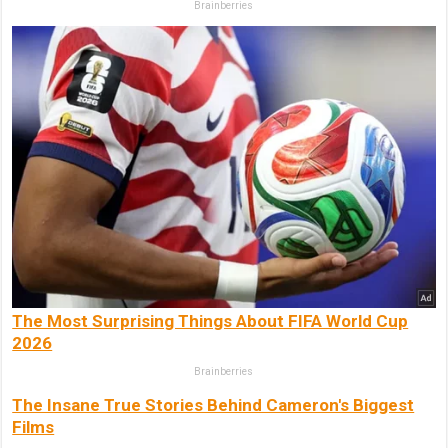
Brainberries
The Most Surprising Things About FIFA World Cup
2026
Brainberries
The Insane True Stories Behind Cameron's Biggest
Films