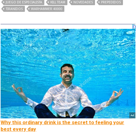
JUEGO DE ESPECIALISTA
KILL TEAM
NOVEDADES
PREPEDIDOS
TIRANIDOS
WARHAMMER 40000
Why this ordinary drink is the secret to feeling your
best every day