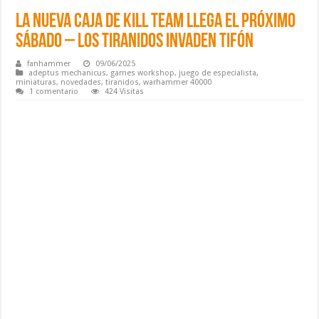
La nueva caja de Kill Team llega el próximo
sábado – Los Tiranidos invaden Tifón
fanhammer
09/06/2025
adeptus mechanicus
,
games workshop
,
juego de especialista
,
miniaturas
,
novedades
,
tiranidos
,
warhammer 40000
1 comentario
424 Visitas