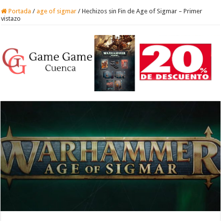
Portada
/
age of sigmar
/
Hechizos sin Fin de Age of Sigmar – Primer
vistazo