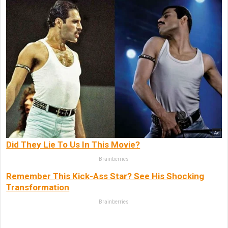
Did They Lie To Us In This Movie?
Brainberries
Remember This Kick-Ass Star? See His Shocking
Transformation
Brainberries