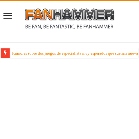
Listas Competitivas Warhammer 40000 – Oj la la así serán las listas france