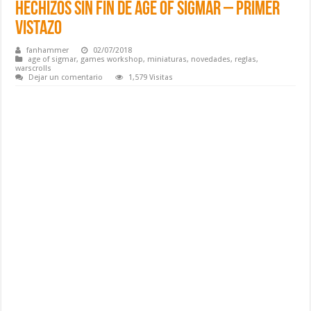
Hechizos sin Fin de Age of Sigmar – Primer
vistazo
fanhammer
02/07/2018
age of sigmar
,
games workshop
,
miniaturas
,
novedades
,
reglas
,
warscrolls
Dejar un comentario
1,579 Visitas