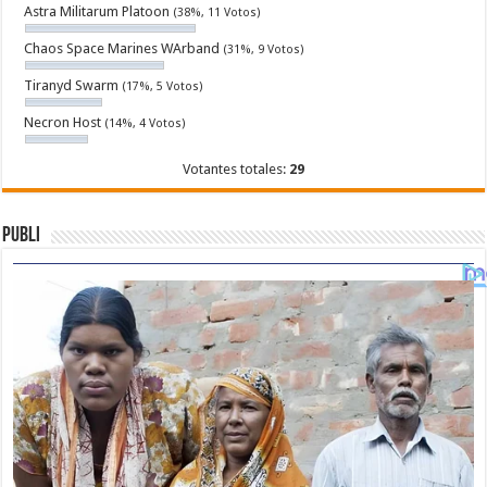
Astra Militarum Platoon
(38%, 11 Votos)
Chaos Space Marines WArband
(31%, 9 Votos)
Tiranyd Swarm
(17%, 5 Votos)
Necron Host
(14%, 4 Votos)
Votantes totales:
29
Publi