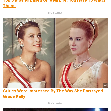
Top 8 Movies Based On Real Life. You Have To Watch
Them!
Brainberries
Critics Were Impressed By The Way She Portrayed
Grace Kelly
Brainberries