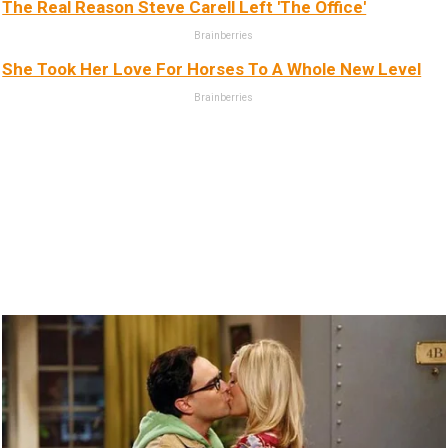
The Real Reason Steve Carell Left 'The Office'
Brainberries
She Took Her Love For Horses To A Whole New Level
Brainberries