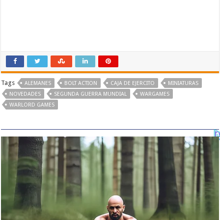
Tags
ALEMANES
BOLT ACTION
CAJA DE EJERCITO
MINIATURAS
NOVEDADES
SEGUNDA GUERRA MUNDIAL
WARGAMES
WARLORD GAMES