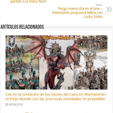
partido a la Reina Norn
Next
Tengo nueva cita en el cine –
Interesante propuesta bélica con
Lucky Strike
Artículos relacionados
Cae en la tentación de los Dioses del Caos en Warhammer
el Viejo Mundo con las preciosas novedades en prepedido
08/08/2026