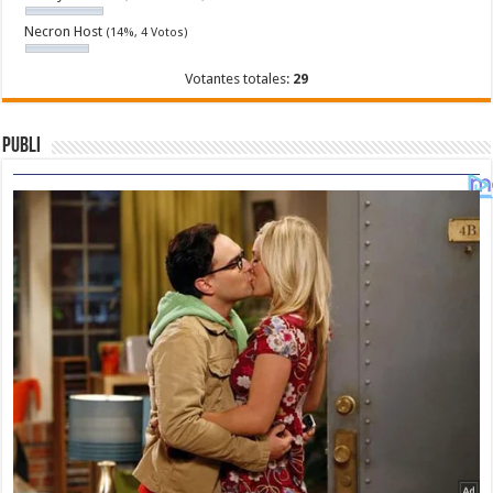
Necron Host
(14%, 4 Votos)
Votantes totales:
29
Publi