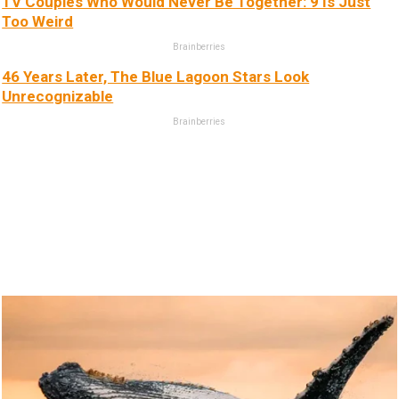
TV Couples Who Would Never Be Together: 9 Is Just
Too Weird
Brainberries
46 Years Later, The Blue Lagoon Stars Look
Unrecognizable
Brainberries