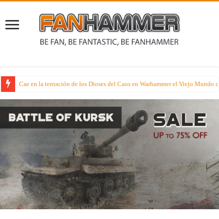
Avance Miniaturil – Os proponemos una buena unidad para elfos de fantasí