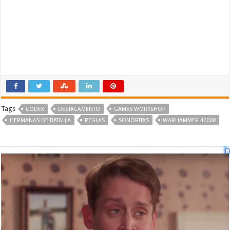
Tags
CODEX
DESTACAMENTO
GAMES WORKSHOP
HERMANAS DE BATALLA
REGLAS
SONORITAS
WARHAMMER 40000