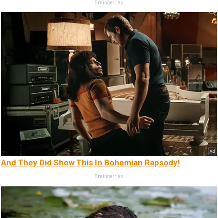
Brainberries
And They Did Show This In Bohemian Rapsody!
Brainberries