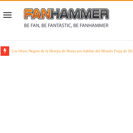
Rumores sobre dos juegos de especialista muy esperados que suenan nueva