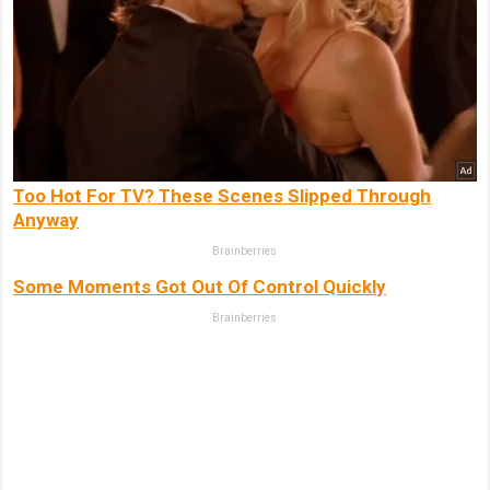
Too Hot For TV? These Scenes Slipped Through
Anyway
Brainberries
Some Moments Got Out Of Control Quickly
Brainberries