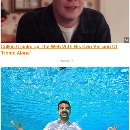
Culkin Cracks Up The Web With His Own Version Of
‘Home Alone’
Brainberries