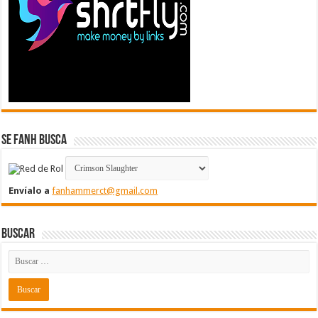
Se FanH Busca
Envíalo a
fanhammerct@gmail.com
Buscar