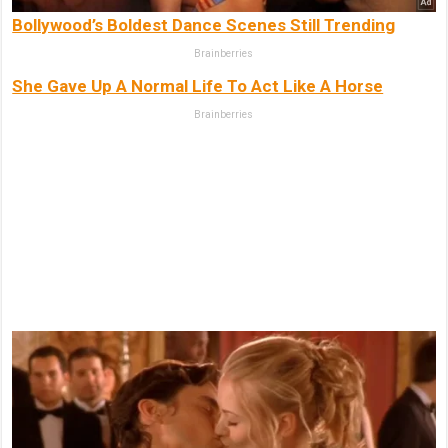
Bollywood’s Boldest Dance Scenes Still Trending
Brainberries
She Gave Up A Normal Life To Act Like A Horse
Brainberries