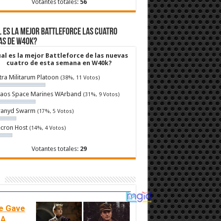
Votantes totales:
56
 es la mejor Battleforce las cuatro
as de W40k?
al es la mejor Battleforce de las nuevas
cuatro de esta semana en W40k?
tra Militarum Platoon
(38%, 11 Votos)
aos Space Marines WArband
(31%, 9 Votos)
ranyd Swarm
(17%, 5 Votos)
cron Host
(14%, 4 Votos)
Votantes totales:
29
e Gave
 A