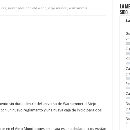
La me
uras
,
novedades
,
the old world
,
viejo mundo
,
warhammer
sido
La
Gu
Vo
Og
Ki
Ca
(1
Re
Ca
Nu
ento sin duda dentro del universo de Warhammer el Viejo
(5
on un nuevo reglamento y una nueva caja de inicio para dos
Nu
ugar en el Viejo Mundo pues esta caja es una chulada si os gustan