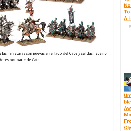
No
To
A 
B
las miniaturas son nuevas en el lado del Caos y salidas hace no
ores por parte de Catai.
Un
ble
Aw
Mo
Fr
Ol