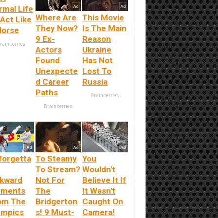
rmal Life
Where Are
This Movie
 Act Like
They Now?
Is The Main
Horse
9 Ex-
Reason
rainberries
Actors
Ukraine
Found
Has Not
Unexpecte
Lost To
d Career
Russia
Paths
Brainberries
Brainberries
forgetta
To Steamy
You
To Stream?
Wouldn't
kward
Not For
Believe It If
ments
The
It Wasn't
om The
Bridgerton
Caught On
ympics
s! 9 Must-
Camera!