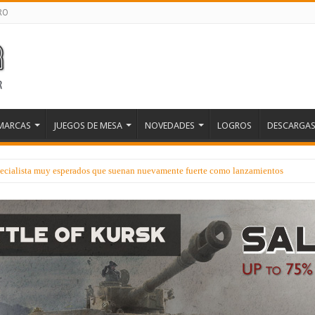
RO
MARCAS
JUEGOS DE MESA
NOVEDADES
LOGROS
DESCARGA
ecialista muy esperados que suenan nuevamente fuerte como lanzamientos