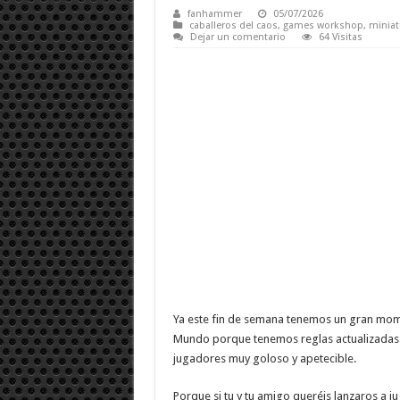
fanhammer
05/07/2026
caballeros del caos
,
games workshop
,
miniat
Dejar un comentario
64 Visitas
Ya este fin de semana tenemos un gran mom
Mundo porque tenemos reglas actualizadas c
jugadores muy goloso y apetecible.
Porque si tu y tu amigo queréis lanzaros a j