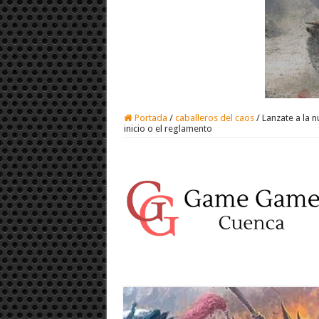
Portada
/
caballeros del caos
/
Lanzate a la 
inicio o el reglamento