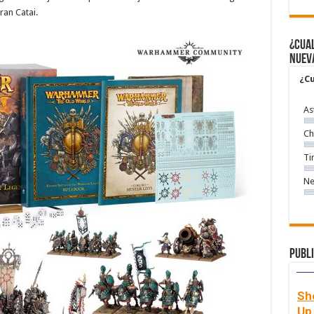
ran Catai.
¿Cual
nuev
¿Cu
As
Ch
Ti
Ne
Publi
Sh
Up