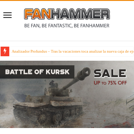
Listas Competitivas Warhammer 40000 – El poder de España en el WTC 2026